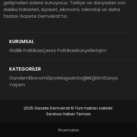
gelişmeleri sizlere sunuyoruz. Türkiye ve dünyadan son
dakika haberleri, siyaset, ekonomi, teknoloji ve daha
fazlası Gazete Demokrat’ta.
KURUMSAL
Gizlilik Politikası
Çerez Politikası
Künye
İletişim
KATEGORİLER
Gündem
Ekonomi
Spor
Magazin
Sağlık
Eğitim
Dünya
Yaşam
2025 Gazete Demokrat © Tüm hakları saklıdır.
Seobaz Haber Teması
Pharmaton