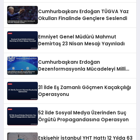
Cumhurbaşkanı Erdoğan TÜGVA Yaz
Okulları Finalinde Gençlere Seslendi
Emniyet Genel Müdürü Mahmut
Demirtaş 23 Nisan Mesajı Yayınladı
Cumhurbaşkanı Erdoğan
Dezenformasyonla Mücadeleyi Millî
Güvenlik Sorunu Saydı
31 İlde Eş Zamanlı Göçmen Kaçakçılığı
Operasyonu
52 İlde Sosyal Medya Üzerinden Suç
Örgütü Propagandasına Operasyon
Eskişehir İstanbul YHT Hattı 12 Yılda 63