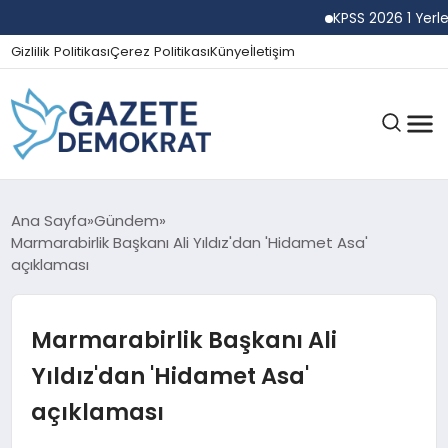
KPSS 2026 1 Yerleşti
Gizlilik Politikası
Çerez Politikası
Künye
İletişim
GÜNDEM
Ana Sayfa
Gündem
Marmarabirlik Başkanı Ali Yıldız'dan 'Hidamet Asa'
açıklaması
EKONOMI
Marmarabirlik Başkanı Ali
SPOR
Yıldız'dan 'Hidamet Asa'
açıklaması
MAGAZIN