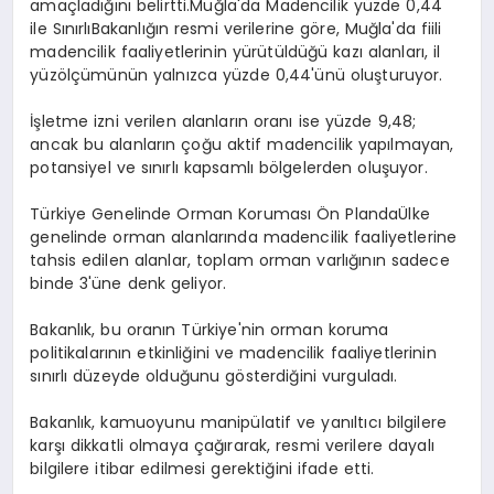
amaçladığını belirtti.Muğla'da Madencilik yüzde 0,44
ile SınırlıBakanlığın resmi verilerine göre, Muğla'da fiili
madencilik faaliyetlerinin yürütüldüğü kazı alanları, il
yüzölçümünün yalnızca yüzde 0,44'ünü oluşturuyor.
İşletme izni verilen alanların oranı ise yüzde 9,48;
ancak bu alanların çoğu aktif madencilik yapılmayan,
potansiyel ve sınırlı kapsamlı bölgelerden oluşuyor.
Türkiye Genelinde Orman Koruması Ön PlandaÜlke
genelinde orman alanlarında madencilik faaliyetlerine
tahsis edilen alanlar, toplam orman varlığının sadece
binde 3'üne denk geliyor.
Bakanlık, bu oranın Türkiye'nin orman koruma
politikalarının etkinliğini ve madencilik faaliyetlerinin
sınırlı düzeyde olduğunu gösterdiğini vurguladı.
Bakanlık, kamuoyunu manipülatif ve yanıltıcı bilgilere
karşı dikkatli olmaya çağırarak, resmi verilere dayalı
bilgilere itibar edilmesi gerektiğini ifade etti.