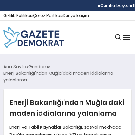
Cumhurbaşkanı Erdoğa
Gizlilik Politikası
Çerez Politikası
Künye
İletişim
GÜNDEM
Ana Sayfa
Gündem
Enerji Bakanlığı'ndan Muğla'daki maden iddialarına
yalanlama
EKONOMI
Enerji Bakanlığı'ndan Muğla'daki
SPOR
maden iddialarına yalanlama
Enerji ve Tabii Kaynaklar Bakanlığı, sosyal medyada
MAGAZIN
"Muğla ormanlarının yüzde 70'i ve topraklarının