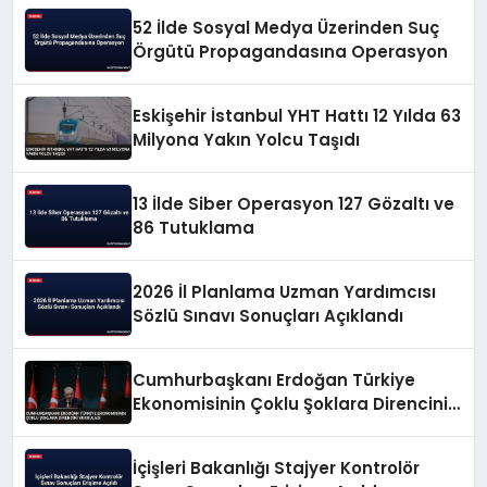
52 İlde Sosyal Medya Üzerinden Suç
Örgütü Propagandasına Operasyon
Eskişehir İstanbul YHT Hattı 12 Yılda 63
Milyona Yakın Yolcu Taşıdı
13 İlde Siber Operasyon 127 Gözaltı ve
86 Tutuklama
2026 İl Planlama Uzman Yardımcısı
Sözlü Sınavı Sonuçları Açıklandı
Cumhurbaşkanı Erdoğan Türkiye
Ekonomisinin Çoklu Şoklara Direncini
Vurguladı
İçişleri Bakanlığı Stajyer Kontrolör