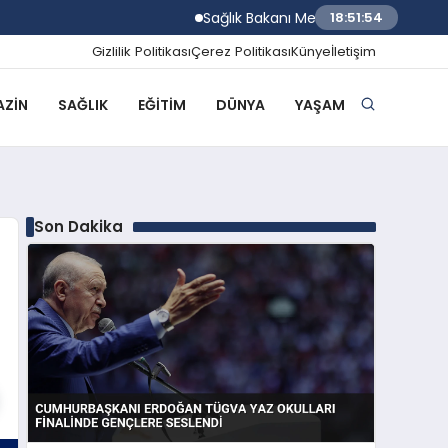
Sağlık Bakanı Memişoğlu Trabzon Şehir Ha
18:51:55
Gizlilik Politikası
Çerez Politikası
Künye
İletişim
ZIN
SAĞLIK
EĞITIM
DÜNYA
YAŞAM
Son Dakika