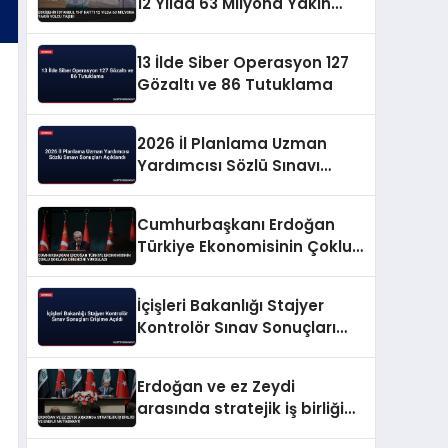
12 Yılda 63 Milyona Yakın
Yolcu Taşıdı
13 İlde Siber Operasyon 127
Gözaltı ve 86 Tutuklama
2026 İl Planlama Uzman
Yardımcısı Sözlü Sınavı
Sonuçları Açıklandı
Cumhurbaşkanı Erdoğan
Türkiye Ekonomisinin Çoklu
Şoklara Direncini Vurguladı
İçişleri Bakanlığı Stajyer
Kontrolör Sınav Sonuçları
Erişime Açıldı
Erdoğan ve ez Zeydi
arasında stratejik iş birliği
ve enerji mutabakatı