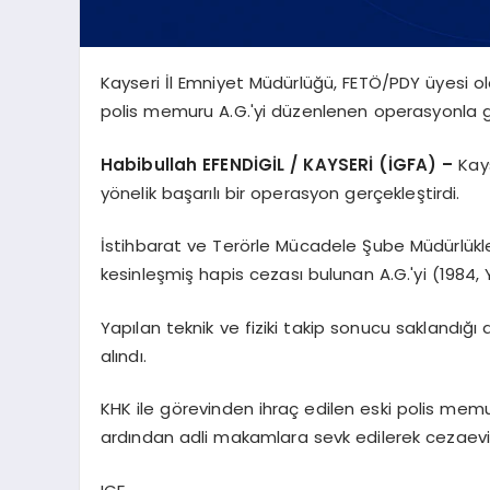
Kayseri İl Emniyet Müdürlüğü, FETÖ/PDY üyesi ol
polis memuru A.G.'yi düzenlenen operasyonla gö
Habibullah EFENDİGİL / KAYSERİ (İGFA) –
Kay
yönelik başarılı bir operasyon gerçekleştirdi.
İstihbarat ve Terörle Mücadele Şube Müdürlükler
kesinleşmiş hapis cezası bulunan A.G.'yi (1984,
Yapılan teknik ve fiziki takip sonucu saklandığ
alındı.
KHK ile görevinden ihraç edilen eski polis memu
ardından adli makamlara sevk edilerek cezaevin