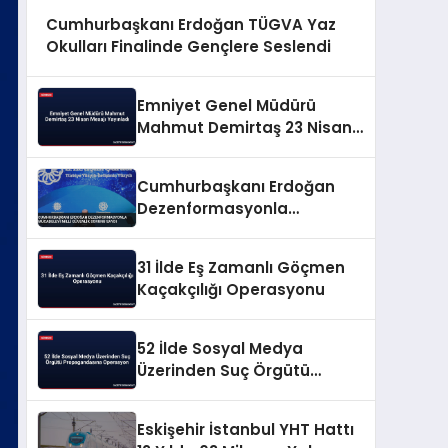
Cumhurbaşkanı Erdoğan TÜGVA Yaz
Okulları Finalinde Gençlere Seslendi
Emniyet Genel Müdürü
Mahmut Demirtaş 23 Nisan
Mesajı Yayınladı
Cumhurbaşkanı Erdoğan
Dezenformasyonla
Mücadeleyi Millî Güvenlik
Sorunu Saydı
31 İlde Eş Zamanlı Göçmen
Kaçakçılığı Operasyonu
52 İlde Sosyal Medya
Üzerinden Suç Örgütü
Propagandasına
Operasyon
Eskişehir İstanbul YHT Hattı