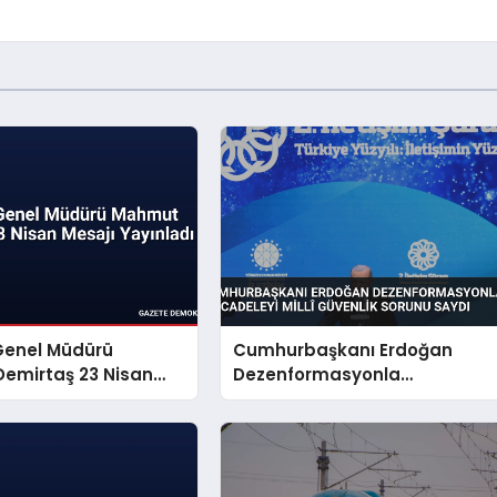
Genel Müdürü
Cumhurbaşkanı Erdoğan
emirtaş 23 Nisan
Dezenformasyonla
yınladı
Mücadeleyi Millî Güvenlik
Sorunu Saydı