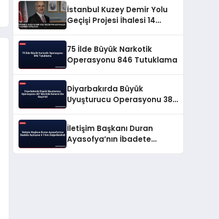
İstanbul Kuzey Demir Yolu
Geçişi Projesi İhalesi 14
Ekimde Yapılacak
75 İlde Büyük Narkotik
Operasyonu 846 Tutuklama
Diyarbakırda Büyük
Uyuşturucu Operasyonu 387
Bin Kök Kenevir Ele Geçirildi
İletişim Başkanı Duran
Ayasofya’nın İbadete
Açılışının 6 Yılını
Değerlendirdi