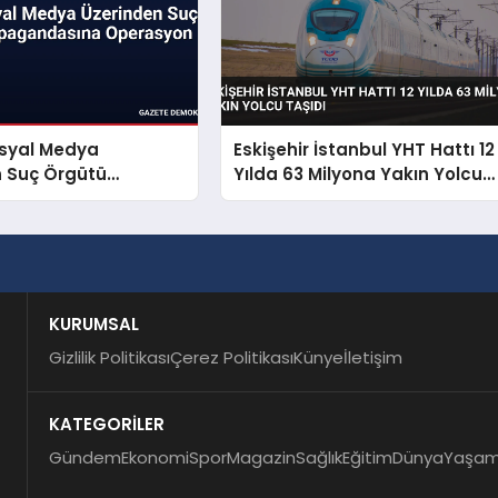
osyal Medya
Eskişehir İstanbul YHT Hattı 12
n Suç Örgütü
Yılda 63 Milyona Yakın Yolcu
dasına Operasyon
Taşıdı
KURUMSAL
Gizlilik Politikası
Çerez Politikası
Künye
İletişim
KATEGORİLER
Gündem
Ekonomi
Spor
Magazin
Sağlık
Eğitim
Dünya
Yaşa