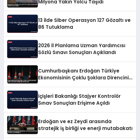
Milyona Yakın Yolcu Taşıdı
13 İlde Siber Operasyon 127 Gözaltı ve
86 Tutuklama
2026 İl Planlama Uzman Yardımcısı
Sözlü Sınavı Sonuçları Açıklandı
Cumhurbaşkanı Erdoğan Türkiye
Ekonomisinin Çoklu Şoklara Direncini
Vurguladı
İçişleri Bakanlığı Stajyer Kontrolör
Sınav Sonuçları Erişime Açıldı
Erdoğan ve ez Zeydi arasında
stratejik iş birliği ve enerji mutabakatı