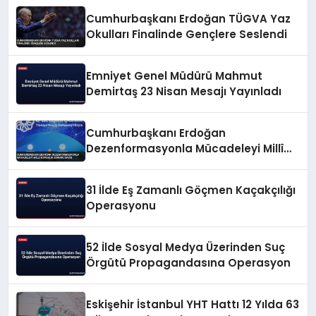
Cumhurbaşkanı Erdoğan TÜGVA Yaz
Okulları Finalinde Gençlere Seslendi
Emniyet Genel Müdürü Mahmut
Demirtaş 23 Nisan Mesajı Yayınladı
Cumhurbaşkanı Erdoğan
Dezenformasyonla Mücadeleyi Millî
Güvenlik Sorunu Saydı
31 İlde Eş Zamanlı Göçmen Kaçakçılığı
Operasyonu
52 İlde Sosyal Medya Üzerinden Suç
Örgütü Propagandasına Operasyon
Eskişehir İstanbul YHT Hattı 12 Yılda 63