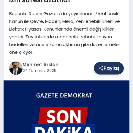
Bugünkü Resmi Gazete'de yayımlanan 7554 sayılı
SAĞLIK
Kanun ile Çevre, Maden, Mera, Yenilenebilir Enerji ve
Elektrik Piyasası Kanunlarında önemli değişiklikler
yapıldı. Zeytinliklerde madencilik, rehabilitasyon
EĞITIM
bedelleri ve acele kamulaştırma gibi düzenlemeler
öne çıkıyor.
DÜNYA
Mehmet Arslan
Paylaş
24 Temmuz 2025
YAŞAM