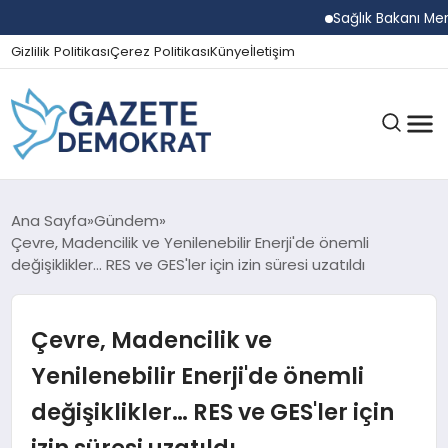
Sağlık Bakanı Memişoğl
Gizlilik Politikası
Çerez Politikası
Künye
İletişim
GÜNDEM
Ana Sayfa
Gündem
Çevre, Madencilik ve Yenilenebilir Enerji'de önemli
değişiklikler… RES ve GES'ler için izin süresi uzatıldı
EKONOMI
Çevre, Madencilik ve
SPOR
Yenilenebilir Enerji'de önemli
değişiklikler… RES ve GES'ler için
MAGAZIN
izin süresi uzatıldı