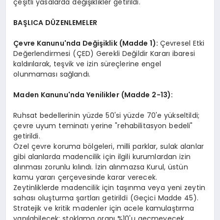
çeşitli yasalarda değişiklikler getirildi.
BAŞLICA DÜZENLEMELER
Çevre Kanunu'nda Değişiklik (Madde 1):
Çevresel Etki
Değerlendirmesi (ÇED) Gerekli Değildir Kararı ibaresi
kaldırılarak, teşvik ve izin süreçlerine engel
olunmaması sağlandı.
Maden Kanunu'nda Yenilikler
(Madde 2-13):
Ruhsat bedellerinin yüzde 50'si yüzde 70'e yükseltildi;
çevre uyum teminatı yerine "rehabilitasyon bedeli"
getirildi.
Özel çevre koruma bölgeleri, milli parklar, sulak alanlar
gibi alanlarda madencilik için ilgili kurumlardan izin
alınması zorunlu kılındı. İzin alınmazsa Kurul, üstün
kamu yararı çerçevesinde karar verecek.
Zeytinliklerde madencilik için taşınma veya yeni zeytin
sahası oluşturma şartları getirildi (Geçici Madde 45).
Stratejik ve kritik madenler için acele kamulaştırma
yapılabilecek; stoklama oranı %10'u geçmeyecek