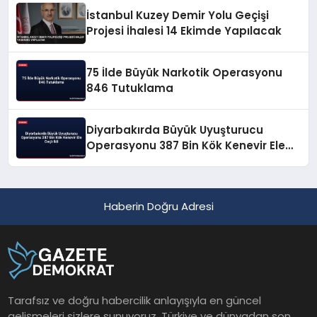
İstanbul Kuzey Demir Yolu Geçişi
Projesi İhalesi 14 Ekimde Yapılacak
75 İlde Büyük Narkotik Operasyonu
846 Tutuklama
Diyarbakırda Büyük Uyuşturucu
Operasyonu 387 Bin Kök Kenevir Ele
Geçirildi
Haberin Doğru Adresi
Tarafsız ve doğru habercilik anlayışıyla en güncel
gelişmeleri sizlere sunuyoruz. Türkiye ve dünyadan son