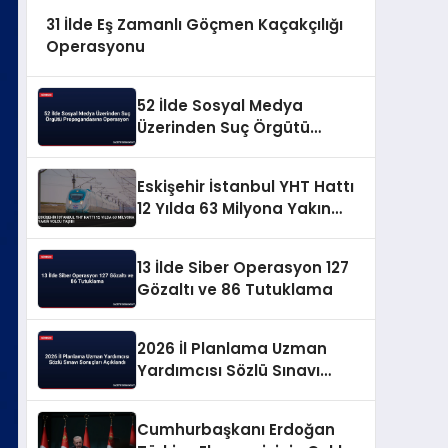
31 İlde Eş Zamanlı Göçmen Kaçakçılığı
Operasyonu
52 İlde Sosyal Medya
Üzerinden Suç Örgütü
Propagandasına
Operasyon
Eskişehir İstanbul YHT Hattı
12 Yılda 63 Milyona Yakın
Yolcu Taşıdı
13 İlde Siber Operasyon 127
Gözaltı ve 86 Tutuklama
2026 İl Planlama Uzman
Yardımcısı Sözlü Sınavı
Sonuçları Açıklandı
Cumhurbaşkanı Erdoğan