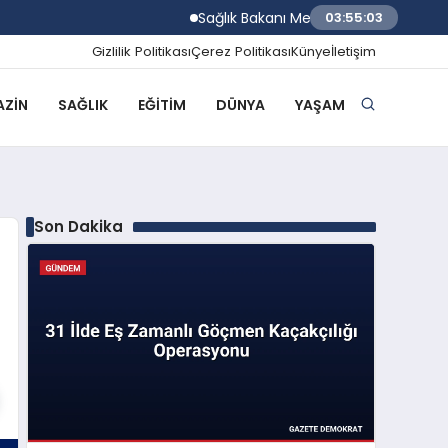
Sağlık Bakanı Memişoğlu Rize Şehir Hast
03:55:03
Gizlilik Politikası
Çerez Politikası
Künye
İletişim
ZIN
SAĞLIK
EĞITIM
DÜNYA
YAŞAM
Son Dakika