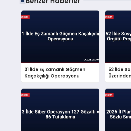
Benzer Haberler
31 İlde Eş Zamanlı Göçmen
52 İlde S
Kaçakçılığı Operasyonu
Üzerinde
Propagan