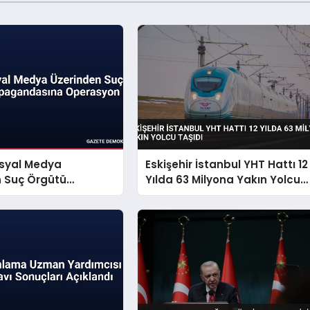
osyal Medya
Eskişehir İstanbul YHT Hattı 12
n Suç Örgütü
Yılda 63 Milyona Yakın Yolcu
dasına Operasyon
Taşıdı