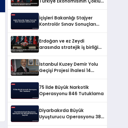
Türkiye Ekonomisinin Çoklu
Şoklara Direncini Vurguladı
İçişleri Bakanlığı Stajyer
Kontrolör Sınav Sonuçları
Erişime Açıldı
Erdoğan ve ez Zeydi
arasında stratejik iş birliği
ve enerji mutabakatı
İstanbul Kuzey Demir Yolu
Geçişi Projesi İhalesi 14
Ekimde Yapılacak
75 İlde Büyük Narkotik
Operasyonu 846 Tutuklama
Diyarbakırda Büyük
Uyuşturucu Operasyonu 387
Bin Kök Kenevir Ele Geçirildi