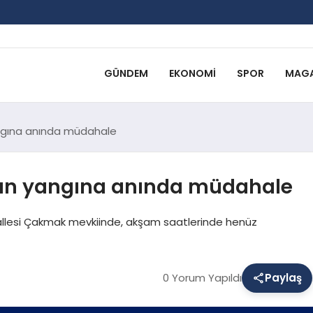
GÜNDEM
EKONOMI
SPOR
MAGA
ngına anında müdahale
an yangına anında müdahale
allesi Çakmak mevkiinde, akşam saatlerinde henüz
0 Yorum Yapıldı
Paylaş