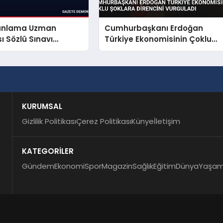
Planlama Uzman
Cumhurbaşkanı Erdoğan
ı Sözlü Sınavı
Türkiye Ekonomisinin Çoklu
 Açıklandı
Şoklara Direncini Vurguladı
KURUMSAL
Gizlilik Politikası
Çerez Politikası
Künye
İletişim
KATEGORİLER
Gündem
Ekonomi
Spor
Magazin
Sağlık
Eğitim
Dünya
Yaşa