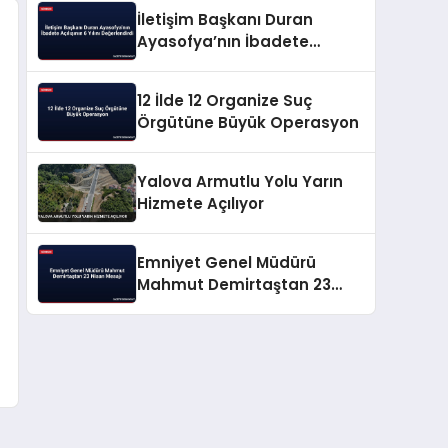
İletişim Başkanı Duran
Ayasofya’nın İbadete
Açılışının 6 Yılını
Değerlendirdi
12 İlde 12 Organize Suç
Örgütüne Büyük Operasyon
Yalova Armutlu Yolu Yarın
Hizmete Açılıyor
Emniyet Genel Müdürü
Mahmut Demirtaştan 23
Nisan Mesajı