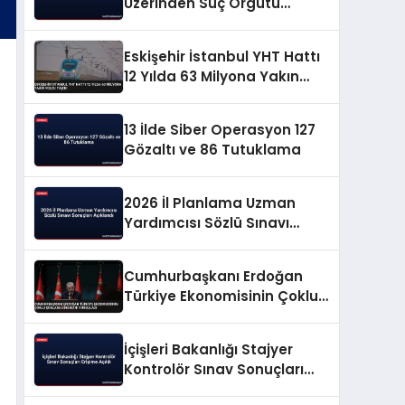
Üzerinden Suç Örgütü
Propagandasına
Operasyon
Eskişehir İstanbul YHT Hattı
12 Yılda 63 Milyona Yakın
Yolcu Taşıdı
13 İlde Siber Operasyon 127
Gözaltı ve 86 Tutuklama
2026 İl Planlama Uzman
Yardımcısı Sözlü Sınavı
Sonuçları Açıklandı
Cumhurbaşkanı Erdoğan
Türkiye Ekonomisinin Çoklu
Şoklara Direncini Vurguladı
İçişleri Bakanlığı Stajyer
Kontrolör Sınav Sonuçları
Erişime Açıldı