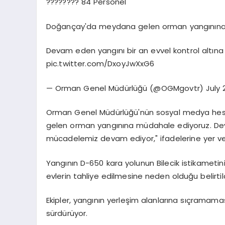
????‍???? 84 Personel
Doğançay'da meydana gelen orman yangınına
Devam eden yangını bir an evvel kontrol altın
pic.twitter.com/DxoyJwXxG6
— Orman Genel Müdürlüğü (@OGMgovtr) July 2
Orman Genel Müdürlüğü'nün sosyal medya he
gelen orman yangınına müdahale ediyoruz. Deva
mücadelemiz devam ediyor," ifadelerine yer ver
Yangının D-650 kara yolunun Bilecik istikamet
evlerin tahliye edilmesine neden olduğu belirtild
Ekipler, yangının yerleşim alanlarına sıçramaması
sürdürüyor.