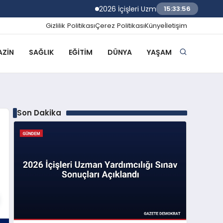
2026 İçişleri Uzman Yardımcılığı Sınav Son
15:33:57
Gizlilik Politikası
Çerez Politikası
Künye
İletişim
ZIN
SAĞLIK
EĞITIM
DÜNYA
YAŞAM
Son Dakika