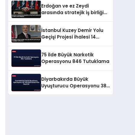
Erdoğan ve ez Zeydi
arasında stratejik iş birliği
ve enerji mutabakatı
İstanbul Kuzey Demir Yolu
Geçişi Projesi İhalesi 14
Ekimde Yapılacak
75 İlde Büyük Narkotik
Operasyonu 846 Tutuklama
Diyarbakırda Büyük
Uyuşturucu Operasyonu 387
Bin Kök Kenevir Ele Geçirildi