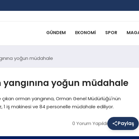
GÜNDEM
EKONOMI
SPOR
MAGA
gınına yoğun müdahale
n yangınına yoğun müdahale
de çıkan orman yangınına, Orman Genel Müdürlüğü'nün
, 1 iş makinesi ve 84 personelle müdahale ediliyor.
0 Yorum Yapıldı
Paylaş