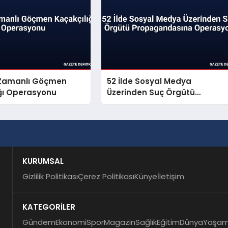
ş Zamanlı Göçmen
52 İlde Sosyal Medya
ığı Operasyonu
Üzerinden Suç Örgütü
Propagandasına Operasyon
KURUMSAL
Gizlilik Politikası
Çerez Politikası
Künye
İletişim
KATEGORİLER
Gündem
Ekonomi
Spor
Magazin
Sağlık
Eğitim
Dünya
Yaşa