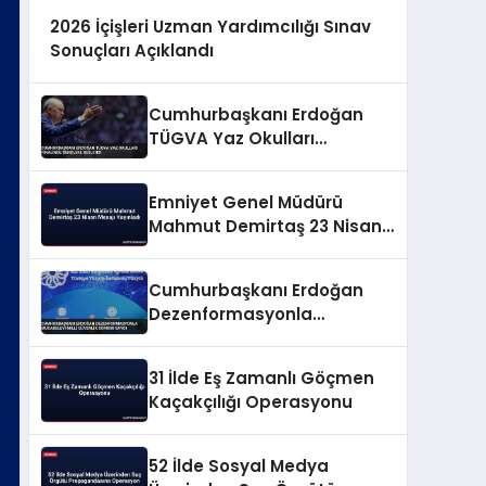
2026 İçişleri Uzman Yardımcılığı Sınav
Sonuçları Açıklandı
Cumhurbaşkanı Erdoğan
TÜGVA Yaz Okulları
Finalinde Gençlere Seslendi
Emniyet Genel Müdürü
Mahmut Demirtaş 23 Nisan
Mesajı Yayınladı
Cumhurbaşkanı Erdoğan
Dezenformasyonla
Mücadeleyi Millî Güvenlik
Sorunu Saydı
31 İlde Eş Zamanlı Göçmen
Kaçakçılığı Operasyonu
52 İlde Sosyal Medya