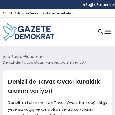
Sağlık Bakanı Memişo
Gizlilik Politikası
Çerez Politikası
Künye
İletişim
GÜNDEM
Ana Sayfa
Gündem
Denizli'de Tavas Ovası kuraklık alarmı veriyor!
EKONOMI
Denizli'de Tavas Ovası kuraklık
alarmı veriyor!
SPOR
Denizli'nin tarım merkezi Tavas Ovası, iklim değişikliği,
yetersiz yağış ve kontrolsüz yeraltı su kullanımı
MAGAZIN