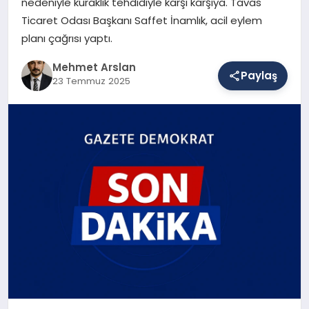
nedeniyle kuraklık tehdidiyle karşı karşıya. Tavas
Ticaret Odası Başkanı Saffet İnamlık, acil eylem
planı çağrısı yaptı.
SAĞLIK
Mehmet Arslan
Paylaş
23 Temmuz 2025
EĞITIM
DÜNYA
YAŞAM