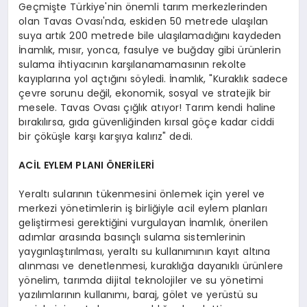
Geçmişte Türkiye'nin önemli tarım merkezlerinden
olan Tavas Ovası'nda, eskiden 50 metrede ulaşılan
suya artık 200 metrede bile ulaşılamadığını kaydeden
İnamlık, mısır, yonca, fasulye ve buğday gibi ürünlerin
sulama ihtiyacının karşılanamamasının rekolte
kayıplarına yol açtığını söyledi. İnamlık, "Kuraklık sadece
çevre sorunu değil, ekonomik, sosyal ve stratejik bir
mesele. Tavas Ovası çığlık atıyor! Tarım kendi haline
bırakılırsa, gıda güvenliğinden kırsal göçe kadar ciddi
bir çöküşle karşı karşıya kalırız" dedi.
ACİL EYLEM PLANI ÖNERİLERİ
Yeraltı sularının tükenmesini önlemek için yerel ve
merkezi yönetimlerin iş birliğiyle acil eylem planları
geliştirmesi gerektiğini vurgulayan İnamlık, önerilen
adımlar arasında basınçlı sulama sistemlerinin
yaygınlaştırılması, yeraltı su kullanımının kayıt altına
alınması ve denetlenmesi, kuraklığa dayanıklı ürünlere
yönelim, tarımda dijital teknolojiler ve su yönetimi
yazılımlarının kullanımı, baraj, gölet ve yerüstü su