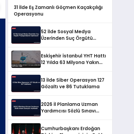
31 İlde Eş Zamanlı Göçmen Kaçakçılığı
Operasyonu
52 İlde Sosyal Medya
Üzerinden Suç Örgütü
Propagandasına
Operasyon
Eskişehir İstanbul YHT Hattı
12 Yılda 63 Milyona Yakın
Yolcu Taşıdı
13 İlde Siber Operasyon 127
Gözaltı ve 86 Tutuklama
2026 İl Planlama Uzman
Yardımcısı Sözlü Sınavı
Sonuçları Açıklandı
Cumhurbaşkanı Erdoğan