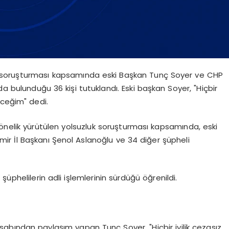
luk soruşturması kapsamında eski Başkan Tunç Soyer ve CHP
da bulunduğu 36 kişi tutuklandı. Eski başkan Soyer, "Hiçbir
eceğim" dedi.
yönelik yürütülen yolsuzluk soruşturması kapsamında, eski
ir İl Başkanı Şenol Aslanoğlu ve 34 diğer şüpheli
phelilerin adli işlemlerinin sürdüğü öğrenildi.
bından paylaşım yapan Tunç Soyer, "Hiçbir iyilik cezasız