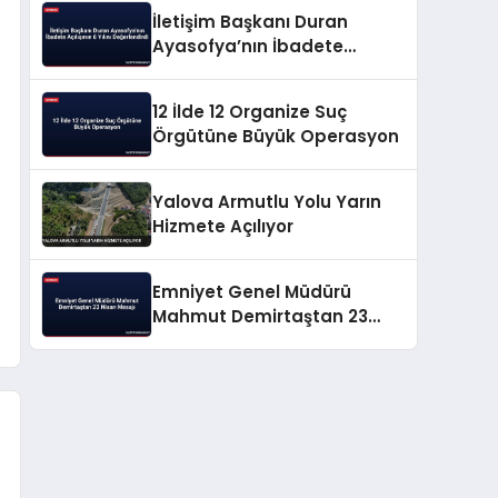
İletişim Başkanı Duran
Ayasofya’nın İbadete
Açılışının 6 Yılını
Değerlendirdi
12 İlde 12 Organize Suç
Örgütüne Büyük Operasyon
Yalova Armutlu Yolu Yarın
Hizmete Açılıyor
Emniyet Genel Müdürü
Mahmut Demirtaştan 23
Nisan Mesajı