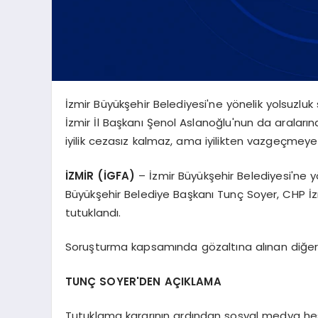
İzmir Büyükşehir Belediyesi'ne yönelik yolsuz
İzmir İl Başkanı Şenol Aslanoğlu'nun da araların
iyilik cezasız kalmaz, ama iyilikten vazgeçmey
İZMİR (İGFA)
– İzmir Büyükşehir Belediyesi'ne 
Büyükşehir Belediye Başkanı Tunç Soyer, CHP İzm
tutuklandı.
Soruşturma kapsamında gözaltına alınan diğer şü
TUNÇ SOYER'DEN AÇIKLAMA
Tutuklama kararının ardından sosyal medya hesa