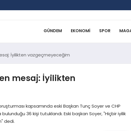
GÜNDEM
EKONOMI
SPOR
MAGA
esaj: İyilikten vazgeçmeyeceğim
n mesaj: İyilikten
k soruşturması kapsamında eski Başkan Tunç Soyer ve CHP
bulunduğu 36 kişi tutuklandı. Eski başkan Soyer, "Hiçbir iyilik
" dedi.