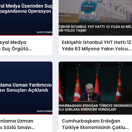
osyal Medya
Eskişehir İstanbul YHT Hattı 12
n Suç Örgütü
Yılda 63 Milyona Yakın Yolcu
dasına Operasyon
Taşıdı
Planlama Uzman
Cumhurbaşkanı Erdoğan
ı Sözlü Sınavı
Türkiye Ekonomisinin Çoklu