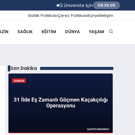
12 Üniversite İçin Rektör Atama Başvurular
09:35:06
Gizlilik Politikası
Çerez Politikası
Künye
İletişim
ZIN
SAĞLIK
EĞITIM
DÜNYA
YAŞAM
Son Dakika