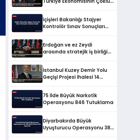
Türkiye Ekonomisinin Çoklu
Şoklara Direncini Vurguladı
İçişleri Bakanlığı Stajyer
Kontrolör Sınav Sonuçları
Erişime Açıldı
Erdoğan ve ez Zeydi
arasında stratejik iş birliği
ve enerji mutabakatı
İstanbul Kuzey Demir Yolu
Geçişi Projesi İhalesi 14
Ekimde Yapılacak
75 İlde Büyük Narkotik
Operasyonu 846 Tutuklama
Diyarbakırda Büyük
Uyuşturucu Operasyonu 387
Bin Kök Kenevir Ele Geçirildi