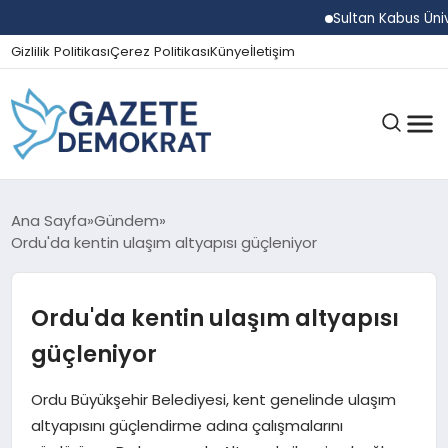
Sultan Kabus Üniversi
Gizlilik Politikası
Çerez Politikası
Künye
İletişim
GÜNDEM
Ana Sayfa
Gündem
Ordu'da kentin ulaşım altyapısı güçleniyor
EKONOMI
Ordu'da kentin ulaşım altyapısı
güçleniyor
SPOR
Ordu Büyükşehir Belediyesi, kent genelinde ulaşım
altyapısını güçlendirme adına çalışmalarını
MAGAZIN