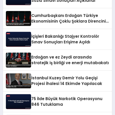
Sözlü Sınavı Sonuçları Açıklandı
Cumhurbaşkanı Erdoğan Türkiye
Ekonomisinin Çoklu Şoklara Direncini
Vurguladı
İçişleri Bakanlığı Stajyer Kontrolör
Sınav Sonuçları Erişime Açıldı
Erdoğan ve ez Zeydi arasında
stratejik iş birliği ve enerji mutabakatı
İstanbul Kuzey Demir Yolu Geçişi
Projesi İhalesi 14 Ekimde Yapılacak
75 İlde Büyük Narkotik Operasyonu
846 Tutuklama