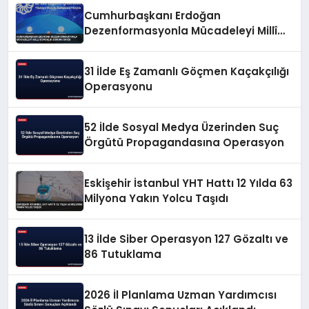
Cumhurbaşkanı Erdoğan
Dezenformasyonla Mücadeleyi Millî
Güvenlik Sorunu Saydı
31 İlde Eş Zamanlı Göçmen Kaçakçılığı
Operasyonu
52 İlde Sosyal Medya Üzerinden Suç
Örgütü Propagandasına Operasyon
Eskişehir İstanbul YHT Hattı 12 Yılda 63
Milyona Yakın Yolcu Taşıdı
13 İlde Siber Operasyon 127 Gözaltı ve
86 Tutuklama
2026 İl Planlama Uzman Yardımcısı