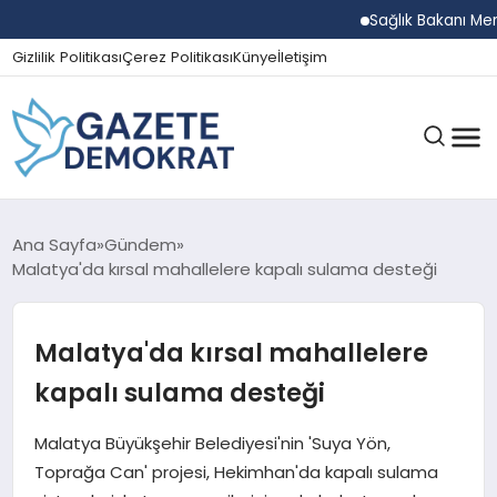
Sağlık Bakanı Memiş
Gizlilik Politikası
Çerez Politikası
Künye
İletişim
GÜNDEM
Ana Sayfa
Gündem
Malatya'da kırsal mahallelere kapalı sulama desteği
EKONOMI
Malatya'da kırsal mahallelere
kapalı sulama desteği
SPOR
Malatya Büyükşehir Belediyesi'nin 'Suya Yön,
Toprağa Can' projesi, Hekimhan'da kapalı sulama
MAGAZIN