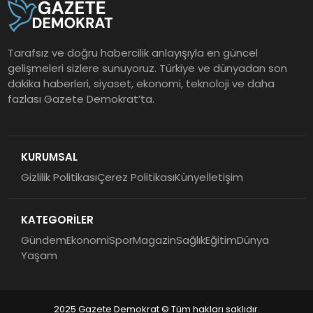
Tarafsız ve doğru habercilik anlayışıyla en güncel
gelişmeleri sizlere sunuyoruz. Türkiye ve dünyadan son
dakika haberleri, siyaset, ekonomi, teknoloji ve daha
fazlası Gazete Demokrat’ta.
KURUMSAL
Gizlilik Politikası
Çerez Politikası
Künye
İletişim
KATEGORİLER
Gündem
Ekonomi
Spor
Magazin
Sağlık
Eğitim
Dünya
Yaşam
2025 Gazete Demokrat © Tüm hakları saklıdır.