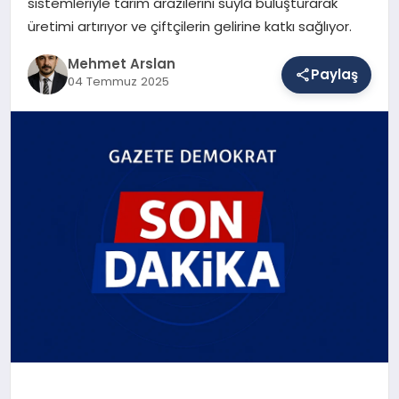
sistemleriyle tarım arazilerini suyla buluşturarak
üretimi artırıyor ve çiftçilerin gelirine katkı sağlıyor.
SAĞLIK
Mehmet Arslan
Paylaş
04 Temmuz 2025
EĞITIM
DÜNYA
YAŞAM