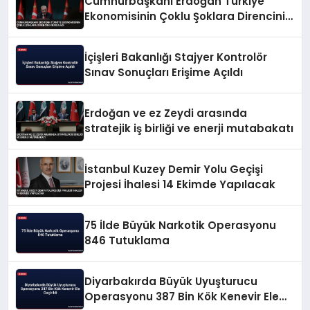
Cumhurbaşkanı Erdoğan Türkiye
Ekonomisinin Çoklu Şoklara Direncini
Vurguladı
İçişleri Bakanlığı Stajyer Kontrolör
Sınav Sonuçları Erişime Açıldı
Erdoğan ve ez Zeydi arasında
stratejik iş birliği ve enerji mutabakatı
İstanbul Kuzey Demir Yolu Geçişi
Projesi İhalesi 14 Ekimde Yapılacak
75 İlde Büyük Narkotik Operasyonu
846 Tutuklama
Diyarbakırda Büyük Uyuşturucu
Operasyonu 387 Bin Kök Kenevir Ele