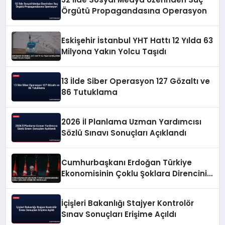
Örgütü Propagandasına Operasyon
Eskişehir İstanbul YHT Hattı 12 Yılda 63
Milyona Yakın Yolcu Taşıdı
13 İlde Siber Operasyon 127 Gözaltı ve
86 Tutuklama
2026 İl Planlama Uzman Yardımcısı
Sözlü Sınavı Sonuçları Açıklandı
Cumhurbaşkanı Erdoğan Türkiye
Ekonomisinin Çoklu Şoklara Direncini
Vurguladı
İçişleri Bakanlığı Stajyer Kontrolör
Sınav Sonuçları Erişime Açıldı