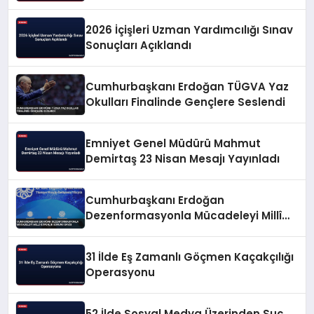
2026 İçişleri Uzman Yardımcılığı Sınav
Sonuçları Açıklandı
Cumhurbaşkanı Erdoğan TÜGVA Yaz
Okulları Finalinde Gençlere Seslendi
Emniyet Genel Müdürü Mahmut
Demirtaş 23 Nisan Mesajı Yayınladı
Cumhurbaşkanı Erdoğan
Dezenformasyonla Mücadeleyi Millî
Güvenlik Sorunu Saydı
31 İlde Eş Zamanlı Göçmen Kaçakçılığı
Operasyonu
52 İlde Sosyal Medya Üzerinden Suç