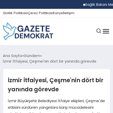
Sağlık Bakanı Memiş
Gizlilik Politikası
Çerez Politikası
Künye
İletişim
GÜNDEM
Ana Sayfa
Gündem
İzmir İtfaiyesi, Çeşme'nin dört bir yanında görevde
EKONOMI
İzmir İtfaiyesi, Çeşme'nin dört bir
yanında görevde
SPOR
İzmir Büyükşehir Belediyesi İtfaiye ekipleri, Çeşme'de
etkisini sürdüren yangınlara karşı mücadelesini
MAGAZIN