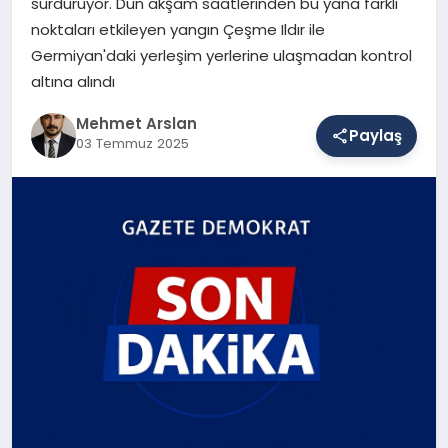
sürdürüyor. Dün akşam saatlerinden bu yana farklı
noktaları etkileyen yangın Çeşme Ildır ile
Germiyan'daki yerleşim yerlerine ulaşmadan kontrol
SAĞLIK
altına alındı
Mehmet Arslan
Paylaş
EĞITIM
03 Temmuz 2025
DÜNYA
YAŞAM