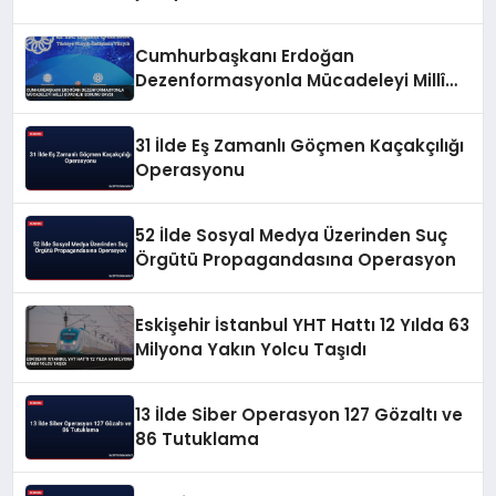
Cumhurbaşkanı Erdoğan
Dezenformasyonla Mücadeleyi Millî
Güvenlik Sorunu Saydı
31 İlde Eş Zamanlı Göçmen Kaçakçılığı
Operasyonu
52 İlde Sosyal Medya Üzerinden Suç
Örgütü Propagandasına Operasyon
Eskişehir İstanbul YHT Hattı 12 Yılda 63
Milyona Yakın Yolcu Taşıdı
13 İlde Siber Operasyon 127 Gözaltı ve
86 Tutuklama