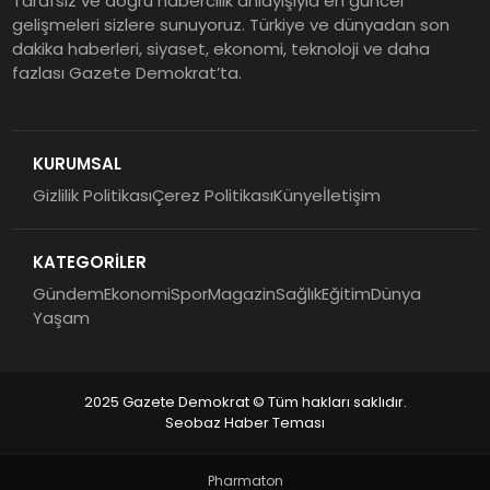
Tarafsız ve doğru habercilik anlayışıyla en güncel
gelişmeleri sizlere sunuyoruz. Türkiye ve dünyadan son
dakika haberleri, siyaset, ekonomi, teknoloji ve daha
fazlası Gazete Demokrat’ta.
KURUMSAL
Gizlilik Politikası
Çerez Politikası
Künye
İletişim
KATEGORİLER
Gündem
Ekonomi
Spor
Magazin
Sağlık
Eğitim
Dünya
Yaşam
2025 Gazete Demokrat © Tüm hakları saklıdır.
Seobaz Haber Teması
Pharmaton