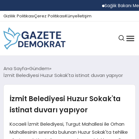
Sağlık Bakanı Memiş
Gizlilik Politikası
Çerez Politikası
Künye
İletişim
GÜNDEM
Ana Sayfa
Gündem
İzmit Belediyesi Huzur Sokak'ta istinat duvarı yapıyor
EKONOMI
İzmit Belediyesi Huzur Sokak'ta
istinat duvarı yapıyor
SPOR
Kocaeli İzmit Belediyesi, Turgut Mahallesi ile Orhan
Mahallesinin sınırında bulunan Huzur Sokak'ta tehlike
MAGAZIN