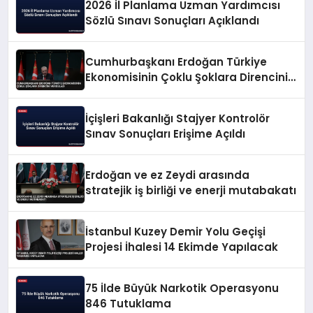
2026 İl Planlama Uzman Yardımcısı
Sözlü Sınavı Sonuçları Açıklandı
Cumhurbaşkanı Erdoğan Türkiye
Ekonomisinin Çoklu Şoklara Direncini
Vurguladı
İçişleri Bakanlığı Stajyer Kontrolör
Sınav Sonuçları Erişime Açıldı
Erdoğan ve ez Zeydi arasında
stratejik iş birliği ve enerji mutabakatı
İstanbul Kuzey Demir Yolu Geçişi
Projesi İhalesi 14 Ekimde Yapılacak
75 İlde Büyük Narkotik Operasyonu
846 Tutuklama