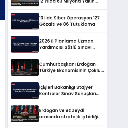
12 Yılda 63 Milyona Yakın
Yolcu Taşıdı
13 İlde Siber Operasyon 127
Gözaltı ve 86 Tutuklama
2026 İl Planlama Uzman
Yardımcısı Sözlü Sınavı
Sonuçları Açıklandı
Cumhurbaşkanı Erdoğan
Türkiye Ekonomisinin Çoklu
Şoklara Direncini Vurguladı
İçişleri Bakanlığı Stajyer
Kontrolör Sınav Sonuçları
Erişime Açıldı
Erdoğan ve ez Zeydi
arasında stratejik iş birliği
ve enerji mutabakatı