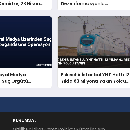
emirtaş 23 Nisan
Dezenformasyonla
yınladı
Mücadeleyi Millî Güvenlik
Sorunu Saydı
osyal Medya
Eskişehir İstanbul YHT Hattı 12
n Suç Örgütü
Yılda 63 Milyona Yakın Yolcu
dasına Operasyon
Taşıdı
KURUMSAL
Gizlilik Politikası
Çerez Politikası
Künye
İletişim