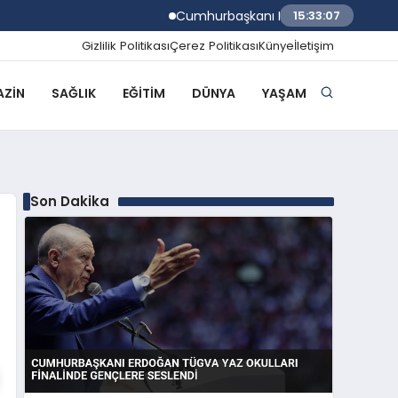
Cumhurbaşkanı Erdoğan TÜGVA Yaz Okull
15:33:07
Gizlilik Politikası
Çerez Politikası
Künye
İletişim
ZIN
SAĞLIK
EĞITIM
DÜNYA
YAŞAM
Son Dakika