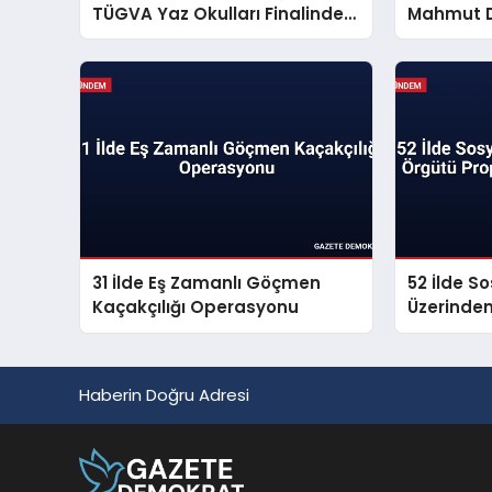
TÜGVA Yaz Okulları Finalinde
Mahmut D
Gençlere Seslendi
Mesajı Ya
31 İlde Eş Zamanlı Göçmen
52 İlde S
Kaçakçılığı Operasyonu
Üzerinde
Propagan
Haberin Doğru Adresi