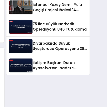
İstanbul Kuzey Demir Yolu
Geçişi Projesi İhalesi 14
Ekimde Yapılacak
75 İlde Büyük Narkotik
Operasyonu 846 Tutuklama
Diyarbakırda Büyük
Uyuşturucu Operasyonu 387
Bin Kök Kenevir Ele Geçirildi
İletişim Başkanı Duran
Ayasofya’nın İbadete
Açılışının 6 Yılını
Değerlendirdi