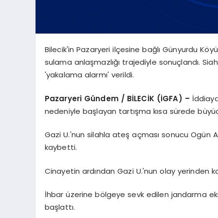
Bilecik'in Pazaryeri ilçesine bağlı Günyurdu Köy
sulama anlaşmazlığı trajediyle sonuçlandı. Siahl
'yakalama alarmı' verildi.
Pazaryeri Gündem / BİLECİK (İGFA) –
İddiay
nedeniyle başlayan tartışma kısa sürede büyüd
Gazi U.'nun silahla ateş açması sonucu Ogün A., 
kaybetti.
Cinayetin ardından Gazi U.'nun olay yerinden kaçtı
İhbar üzerine bölgeye sevk edilen jandarma ekip
başlattı.