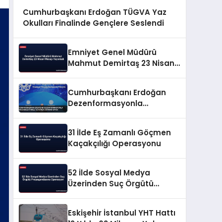
Cumhurbaşkanı Erdoğan TÜGVA Yaz
Okulları Finalinde Gençlere Seslendi
Emniyet Genel Müdürü
Mahmut Demirtaş 23 Nisan
Mesajı Yayınladı
Cumhurbaşkanı Erdoğan
Dezenformasyonla
Mücadeleyi Millî Güvenlik
Sorunu Saydı
31 İlde Eş Zamanlı Göçmen
Kaçakçılığı Operasyonu
52 İlde Sosyal Medya
Üzerinden Suç Örgütü
Propagandasına
Operasyon
Eskişehir İstanbul YHT Hattı