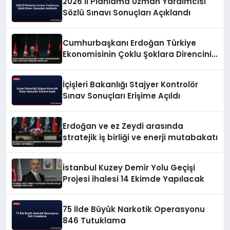
2026 İl Planlama Uzman Yardımcısı
Sözlü Sınavı Sonuçları Açıklandı
Cumhurbaşkanı Erdoğan Türkiye
Ekonomisinin Çoklu Şoklara Direncini
Vurguladı
İçişleri Bakanlığı Stajyer Kontrolör
Sınav Sonuçları Erişime Açıldı
Erdoğan ve ez Zeydi arasında
stratejik iş birliği ve enerji mutabakatı
İstanbul Kuzey Demir Yolu Geçişi
Projesi İhalesi 14 Ekimde Yapılacak
75 İlde Büyük Narkotik Operasyonu
846 Tutuklama