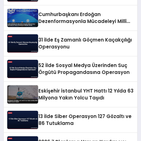
Cumhurbaşkanı Erdoğan
Dezenformasyonla Mücadeleyi Millî
Güvenlik Sorunu Saydı
31 İlde Eş Zamanlı Göçmen Kaçakçılığı
Operasyonu
52 İlde Sosyal Medya Üzerinden Suç
Örgütü Propagandasına Operasyon
Eskişehir İstanbul YHT Hattı 12 Yılda 63
Milyona Yakın Yolcu Taşıdı
13 İlde Siber Operasyon 127 Gözaltı ve
86 Tutuklama