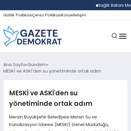
Sağlık Bakanı Memişoğ
Gizlilik Politikası
Çerez Politikası
Künye
İletişim
GÜNDEM
Ana Sayfa
Gündem
MESKİ ve ASKİ'den su yönetiminde ortak adım
EKONOMI
MESKİ ve ASKİ'den su
yönetiminde ortak adım
SPOR
Mersin Büyükşehir Belediyesi Mersin Su ve
Kanalizasyon İdaresi (MESKİ) Genel Müdürlüğü,
MAGAZIN