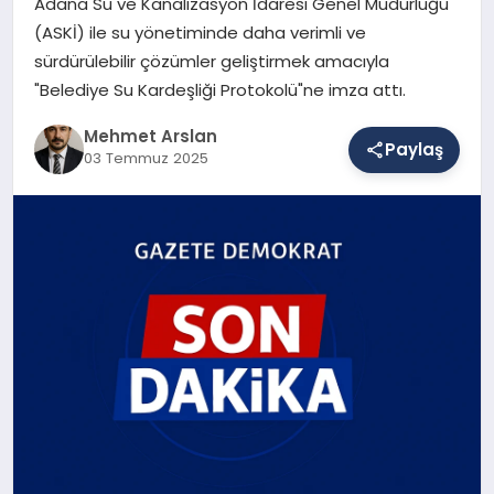
Adana Su ve Kanalizasyon İdaresi Genel Müdürlüğü
(ASKİ) ile su yönetiminde daha verimli ve
sürdürülebilir çözümler geliştirmek amacıyla
SAĞLIK
"Belediye Su Kardeşliği Protokolü"ne imza attı.
Mehmet Arslan
Paylaş
EĞITIM
03 Temmuz 2025
DÜNYA
YAŞAM