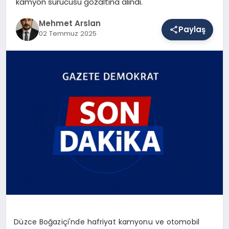
kamyon sürücüsü gözaltına alındı.
Mehmet Arslan
Paylaş
SAĞLIK
02 Temmuz 2025
EĞITIM
DÜNYA
YAŞAM
Düzce Boğaziçi'nde hafriyat kamyonu ve otomobil