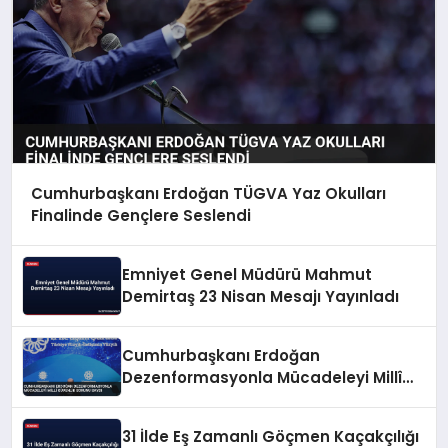
Cumhurbaşkanı Erdoğan TÜGVA Yaz Okulları
Finalinde Gençlere Seslendi
Emniyet Genel Müdürü Mahmut
Demirtaş 23 Nisan Mesajı Yayınladı
Cumhurbaşkanı Erdoğan
Dezenformasyonla Mücadeleyi Millî
Güvenlik Sorunu Saydı
31 İlde Eş Zamanlı Göçmen Kaçakçılığı