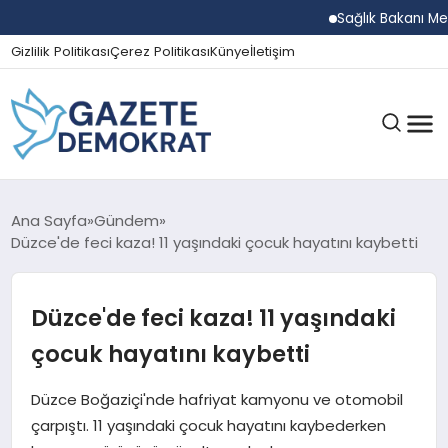
Sağlık Bakanı Memişoğ
Gizlilik Politikası
Çerez Politikası
Künye
İletişim
GÜNDEM
Ana Sayfa
Gündem
Düzce'de feci kaza! 11 yaşındaki çocuk hayatını kaybetti
EKONOMI
Düzce'de feci kaza! 11 yaşındaki
çocuk hayatını kaybetti
SPOR
Düzce Boğaziçi'nde hafriyat kamyonu ve otomobil
çarpıştı. 11 yaşındaki çocuk hayatını kaybederken
MAGAZIN