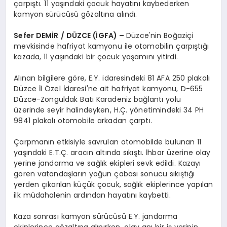
çarpıştı. 11 yaşındaki çocuk hayatını kaybederken
kamyon sürücüsü gözaltına alındı.
Sefer DEMİR / DÜZCE (İGFA) –
Düzce'nin Boğaziçi
mevkisinde hafriyat kamyonu ile otomobilin çarpıştığı
kazada, 11 yaşındaki bir çocuk yaşamını yitirdi.
Alınan bilgilere göre, E.Y. idaresindeki 81 AFA 250 plakalı
Düzce İl Özel İdaresi'ne ait hafriyat kamyonu, D-655
Düzce-Zonguldak Batı Karadeniz bağlantı yolu
üzerinde seyir halindeyken, H.Ç. yönetimindeki 34 PH
9841 plakalı otomobile arkadan çarptı.
Çarpmanın etkisiyle savrulan otomobilde bulunan 11
yaşındaki E.T.Ç. aracın altında sıkıştı. İhbar üzerine olay
yerine jandarma ve sağlık ekipleri sevk edildi. Kazayı
gören vatandaşların yoğun çabası sonucu sıkıştığı
yerden çıkarılan küçük çocuk, sağlık ekiplerince yapılan
ilk müdahalenin ardından hayatını kaybetti.
Kaza sonrası kamyon sürücüsü E.Y. jandarma
ekiplerince gözaltına alınırken, olay anı bir iş yerinin