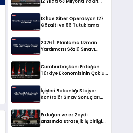
12 Yılda 63 Milyona Yakın
Yolcu Taşıdı
13 İlde Siber Operasyon 127
Gözaltı ve 86 Tutuklama
2026 İl Planlama Uzman
Yardımcısı Sözlü Sınavı
Sonuçları Açıklandı
Cumhurbaşkanı Erdoğan
Türkiye Ekonomisinin Çoklu
Şoklara Direncini Vurguladı
İçişleri Bakanlığı Stajyer
Kontrolör Sınav Sonuçları
Erişime Açıldı
Erdoğan ve ez Zeydi
arasında stratejik iş birliği
ve enerji mutabakatı