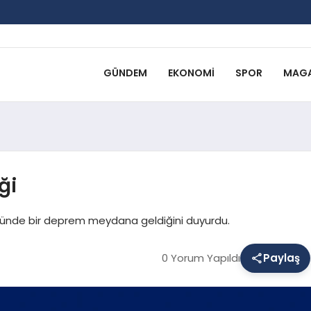
GÜNDEM
EKONOMI
SPOR
MAGA
ği
üğünde bir deprem meydana geldiğini duyurdu.
0 Yorum Yapıldı
Paylaş