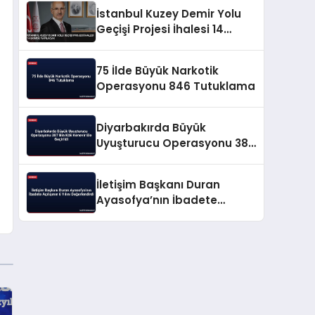
İstanbul Kuzey Demir Yolu
Geçişi Projesi İhalesi 14
Ekimde Yapılacak
75 İlde Büyük Narkotik
Operasyonu 846 Tutuklama
Diyarbakırda Büyük
Uyuşturucu Operasyonu 387
Bin Kök Kenevir Ele Geçirildi
İletişim Başkanı Duran
Ayasofya’nın İbadete
Açılışının 6 Yılını
Değerlendirdi