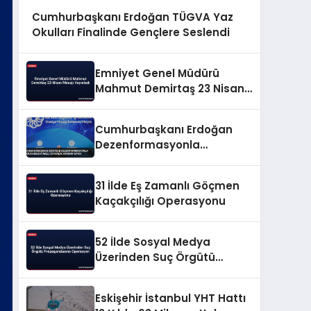
Cumhurbaşkanı Erdoğan TÜGVA Yaz
Okulları Finalinde Gençlere Seslendi
Emniyet Genel Müdürü
Mahmut Demirtaş 23 Nisan
Mesajı Yayınladı
Cumhurbaşkanı Erdoğan
Dezenformasyonla
Mücadeleyi Millî Güvenlik
Sorunu Saydı
31 İlde Eş Zamanlı Göçmen
Kaçakçılığı Operasyonu
52 İlde Sosyal Medya
Üzerinden Suç Örgütü
Propagandasına
Operasyon
Eskişehir İstanbul YHT Hattı