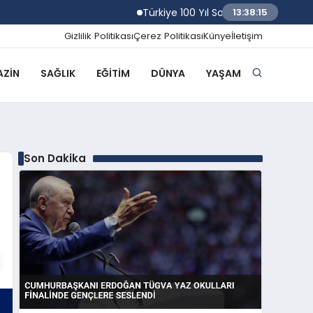
Türkiye 100 Yıl Sonra Kerkük Petrol Saha
13:38:16
Gizlilik Politikası
Çerez Politikası
Künye
İletişim
ZIN
SAĞLIK
EĞITIM
DÜNYA
YAŞAM
Son Dakika