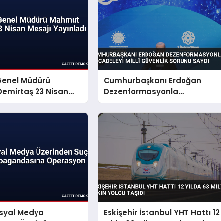
Genel Müdürü
Cumhurbaşkanı Erdoğan
emirtaş 23 Nisan
Dezenformasyonla
yınladı
Mücadeleyi Millî Güvenlik
Sorunu Saydı
osyal Medya
Eskişehir İstanbul YHT Hattı 12