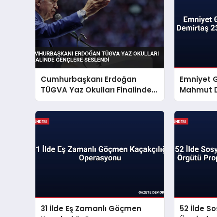
Cumhurbaşkanı Erdoğan
Emniyet 
TÜGVA Yaz Okulları Finalinde
Mahmut D
Gençlere Seslendi
Mesajı Ya
31 İlde Eş Zamanlı Göçmen
52 İlde S