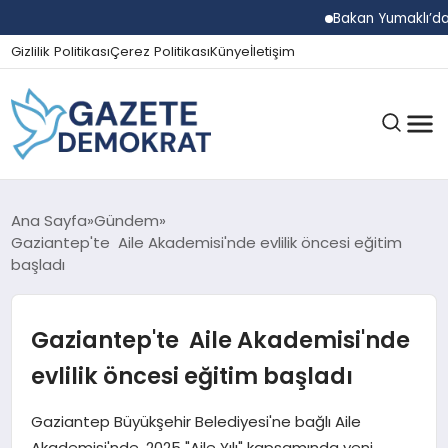
Bakan Yumaklı’dan Beş 
Gizlilik Politikası
Çerez Politikası
Künye
İletişim
GÜNDEM
Ana Sayfa
Gündem
Gaziantep'te Aile Akademisi'nde evlilik öncesi eğitim
başladı
EKONOMI
Gaziantep'te Aile Akademisi'nde
SPOR
evlilik öncesi eğitim başladı
Gaziantep Büyükşehir Belediyesi'ne bağlı Aile
MAGAZIN
Akademisi'nde, 2025 "Aile Yılı" kapsamında yeni