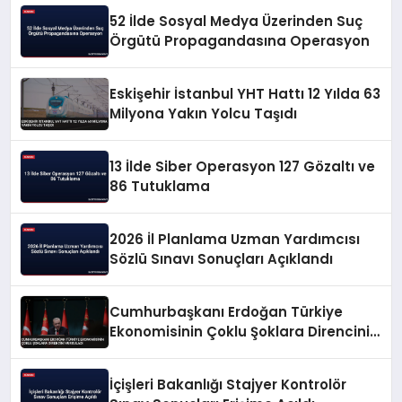
52 İlde Sosyal Medya Üzerinden Suç
Örgütü Propagandasına Operasyon
Eskişehir İstanbul YHT Hattı 12 Yılda 63
Milyona Yakın Yolcu Taşıdı
13 İlde Siber Operasyon 127 Gözaltı ve
86 Tutuklama
2026 İl Planlama Uzman Yardımcısı
Sözlü Sınavı Sonuçları Açıklandı
Cumhurbaşkanı Erdoğan Türkiye
Ekonomisinin Çoklu Şoklara Direncini
Vurguladı
İçişleri Bakanlığı Stajyer Kontrolör