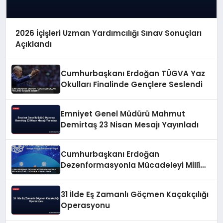
2026 İçişleri Uzman Yardımcılığı Sınav Sonuçları
Açıklandı
Cumhurbaşkanı Erdoğan TÜGVA Yaz
Okulları Finalinde Gençlere Seslendi
Emniyet Genel Müdürü Mahmut
Demirtaş 23 Nisan Mesajı Yayınladı
Cumhurbaşkanı Erdoğan
Dezenformasyonla Mücadeleyi Millî
Güvenlik Sorunu Saydı
31 İlde Eş Zamanlı Göçmen Kaçakçılığı
Operasyonu