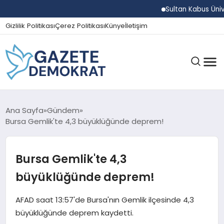
Sultan Kabus Üniversit
Gizlilik Politikası
Çerez Politikası
Künye
İletişim
GÜNDEM
Ana Sayfa
Gündem
Bursa Gemlik'te 4,3 büyüklüğünde deprem!
EKONOMI
Bursa Gemlik'te 4,3
büyüklüğünde deprem!
SPOR
AFAD saat 13:57'de Bursa'nın Gemlik ilçesinde 4,3
büyüklüğünde deprem kaydetti.
MAGAZIN