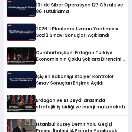
13 İlde Siber Operasyon 127 Gözaltı ve
86 Tutuklama
2026 İl Planlama Uzman Yardımcısı
Sözlü Sınavı Sonuçları Açıklandı
Cumhurbaşkanı Erdoğan Türkiye
Ekonomisinin Çoklu Şoklara Direncini
Vurguladı
İçişleri Bakanlığı Stajyer Kontrolör
Sınav Sonuçları Erişime Açıldı
Erdoğan ve ez Zeydi arasında
stratejik iş birliği ve enerji mutabakatı
İstanbul Kuzey Demir Yolu Geçişi
Projesi İhalesi 14 Ekimde Yapılacak