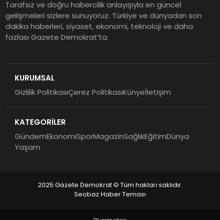
Tarafsız ve doğru habercilik anlayışıyla en güncel
gelişmeleri sizlere sunuyoruz. Türkiye ve dünyadan son
dakika haberleri, siyaset, ekonomi, teknoloji ve daha
fazlası Gazete Demokrat’ta.
KURUMSAL
Gizlilik Politikası
Çerez Politikası
Künye
İletişim
KATEGORİLER
Gündem
Ekonomi
Spor
Magazin
Sağlık
Eğitim
Dünya
Yaşam
2025 Gazete Demokrat © Tüm hakları saklıdır.
Seobaz Haber Teması