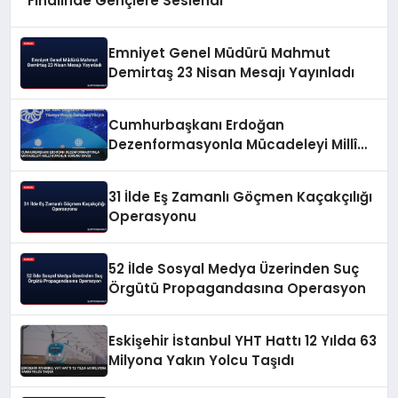
Finalinde Gençlere Seslendi
Emniyet Genel Müdürü Mahmut
Demirtaş 23 Nisan Mesajı Yayınladı
Cumhurbaşkanı Erdoğan
Dezenformasyonla Mücadeleyi Millî
Güvenlik Sorunu Saydı
31 İlde Eş Zamanlı Göçmen Kaçakçılığı
Operasyonu
52 İlde Sosyal Medya Üzerinden Suç
Örgütü Propagandasına Operasyon
Eskişehir İstanbul YHT Hattı 12 Yılda 63
Milyona Yakın Yolcu Taşıdı