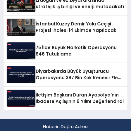
Erdoğan ve ez Zeydi arasında
stratejik iş birliği ve enerji mutabakatı
İstanbul Kuzey Demir Yolu Geçişi
Projesi İhalesi 14 Ekimde Yapılacak
75 İlde Büyük Narkotik Operasyonu
846 Tutuklama
Diyarbakırda Büyük Uyuşturucu
Operasyonu 387 Bin Kök Kenevir Ele
Geçirildi
İletişim Başkanı Duran Ayasofya’nın
İbadete Açılışının 6 Yılını Değerlendirdi
Haberin Doğru Adresi