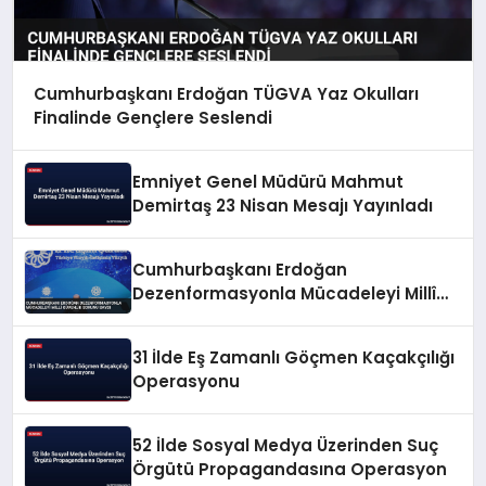
Cumhurbaşkanı Erdoğan TÜGVA Yaz Okulları
Finalinde Gençlere Seslendi
Emniyet Genel Müdürü Mahmut
Demirtaş 23 Nisan Mesajı Yayınladı
Cumhurbaşkanı Erdoğan
Dezenformasyonla Mücadeleyi Millî
Güvenlik Sorunu Saydı
31 İlde Eş Zamanlı Göçmen Kaçakçılığı
Operasyonu
52 İlde Sosyal Medya Üzerinden Suç
Örgütü Propagandasına Operasyon