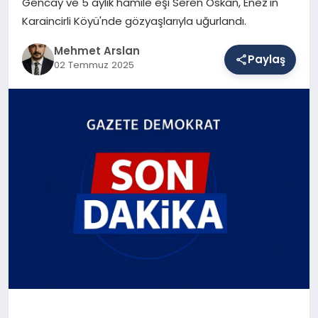
Gencay ve 5 aylık hamile eşi Seren Oskan, Enez'in
Karaincirli Köyü'nde gözyaşlarıyla uğurlandı.
SAĞLIK
Mehmet Arslan
Paylaş
02 Temmuz 2025
EĞITIM
DÜNYA
YAŞAM