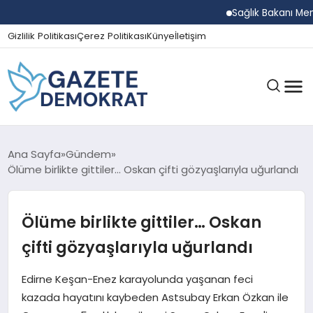
Sağlık Bakanı Memişoğ
Gizlilik Politikası
Çerez Politikası
Künye
İletişim
GÜNDEM
Ana Sayfa
Gündem
Ölüme birlikte gittiler… Oskan çifti gözyaşlarıyla uğurlandı
EKONOMI
Ölüme birlikte gittiler… Oskan
çifti gözyaşlarıyla uğurlandı
SPOR
Edirne Keşan-Enez karayolunda yaşanan feci
kazada hayatını kaybeden Astsubay Erkan Özkan ile
MAGAZIN