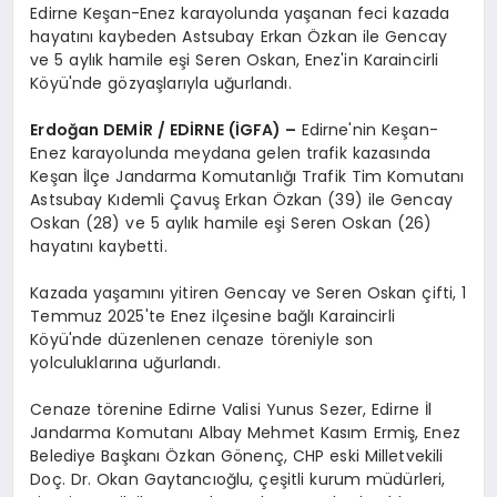
Edirne Keşan-Enez karayolunda yaşanan feci kazada
hayatını kaybeden Astsubay Erkan Özkan ile Gencay
ve 5 aylık hamile eşi Seren Oskan, Enez'in Karaincirli
Köyü'nde gözyaşlarıyla uğurlandı.
Erdoğan DEMİR / EDİRNE (İGFA) –
Edirne'nin Keşan-
Enez karayolunda meydana gelen trafik kazasında
Keşan İlçe Jandarma Komutanlığı Trafik Tim Komutanı
Astsubay Kıdemli Çavuş Erkan Özkan (39) ile Gencay
Oskan (28) ve 5 aylık hamile eşi Seren Oskan (26)
hayatını kaybetti.
Kazada yaşamını yitiren Gencay ve Seren Oskan çifti, 1
Temmuz 2025'te Enez ilçesine bağlı Karaincirli
Köyü'nde düzenlenen cenaze töreniyle son
yolculuklarına uğurlandı.
Cenaze törenine Edirne Valisi Yunus Sezer, Edirne İl
Jandarma Komutanı Albay Mehmet Kasım Ermiş, Enez
Belediye Başkanı Özkan Gönenç, CHP eski Milletvekili
Doç. Dr. Okan Gaytancıoğlu, çeşitli kurum müdürleri,