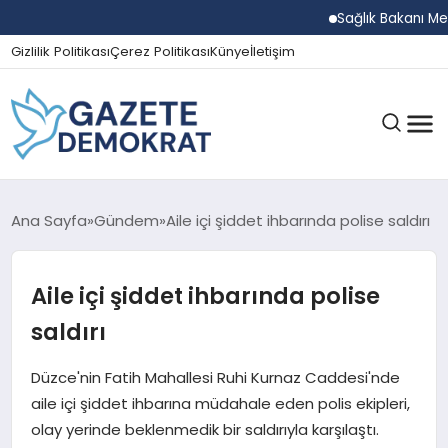
Sağlık Bakanı Memiş
Gizlilik Politikası
Çerez Politikası
Künye
İletişim
GÜNDEM
Ana Sayfa
Gündem
Aile içi şiddet ihbarında polise saldırı
Aile içi şiddet ihbarında polise
EKONOMI
saldırı
SPOR
Düzce'nin Fatih Mahallesi Ruhi Kurnaz Caddesi'nde
aile içi şiddet ihbarına müdahale eden polis ekipleri,
olay yerinde beklenmedik bir saldırıyla karşılaştı.
MAGAZIN