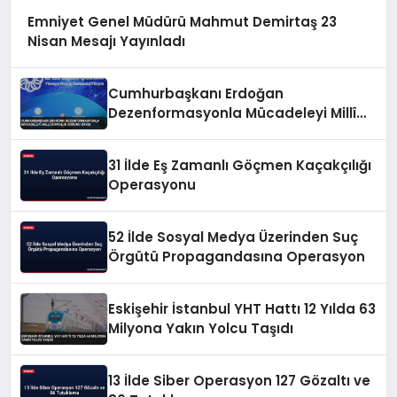
Emniyet Genel Müdürü Mahmut Demirtaş 23
Nisan Mesajı Yayınladı
Cumhurbaşkanı Erdoğan
Dezenformasyonla Mücadeleyi Millî
Güvenlik Sorunu Saydı
31 İlde Eş Zamanlı Göçmen Kaçakçılığı
Operasyonu
52 İlde Sosyal Medya Üzerinden Suç
Örgütü Propagandasına Operasyon
Eskişehir İstanbul YHT Hattı 12 Yılda 63
Milyona Yakın Yolcu Taşıdı
13 İlde Siber Operasyon 127 Gözaltı ve