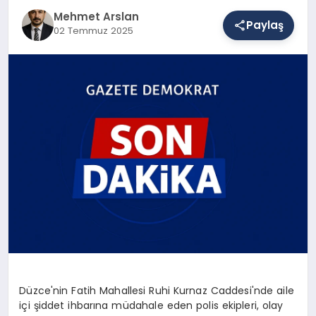
Mehmet Arslan
Paylaş
02 Temmuz 2025
SAĞLIK
EĞITIM
DÜNYA
YAŞAM
Düzce'nin Fatih Mahallesi Ruhi Kurnaz Caddesi'nde aile
içi şiddet ihbarına müdahale eden polis ekipleri, olay