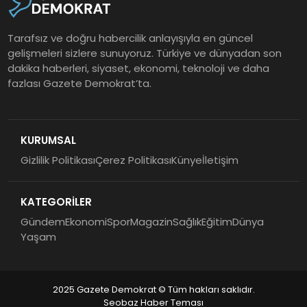
Tarafsız ve doğru habercilik anlayışıyla en güncel
gelişmeleri sizlere sunuyoruz. Türkiye ve dünyadan son
dakika haberleri, siyaset, ekonomi, teknoloji ve daha
fazlası Gazete Demokrat’ta.
KURUMSAL
Gizlilik Politikası
Çerez Politikası
Künye
İletişim
KATEGORİLER
Gündem
Ekonomi
Spor
Magazin
Sağlık
Eğitim
Dünya
Yaşam
2025 Gazete Demokrat © Tüm hakları saklıdır.
Seobaz Haber Teması