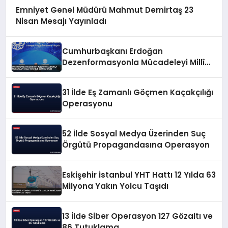
Emniyet Genel Müdürü Mahmut Demirtaş 23
Nisan Mesajı Yayınladı
Cumhurbaşkanı Erdoğan
Dezenformasyonla Mücadeleyi Millî
Güvenlik Sorunu Saydı
31 İlde Eş Zamanlı Göçmen Kaçakçılığı
Operasyonu
52 İlde Sosyal Medya Üzerinden Suç
Örgütü Propagandasına Operasyon
Eskişehir İstanbul YHT Hattı 12 Yılda 63
Milyona Yakın Yolcu Taşıdı
13 İlde Siber Operasyon 127 Gözaltı ve
86 Tutuklama