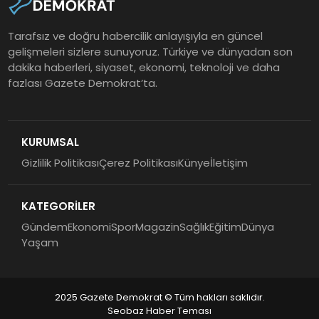
Tarafsız ve doğru habercilik anlayışıyla en güncel
gelişmeleri sizlere sunuyoruz. Türkiye ve dünyadan son
dakika haberleri, siyaset, ekonomi, teknoloji ve daha
fazlası Gazete Demokrat’ta.
KURUMSAL
Gizlilik Politikası
Çerez Politikası
Künye
İletişim
KATEGORİLER
Gündem
Ekonomi
Spor
Magazin
Sağlık
Eğitim
Dünya
Yaşam
2025 Gazete Demokrat © Tüm hakları saklıdır.
Seobaz Haber Teması