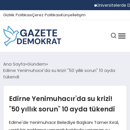
Üniversitelerde Dum
Gizlilik Politikası
Çerez Politikası
Künye
İletişim
GÜNDEM
Ana Sayfa
Gündem
Edirne Yenimuhacır'da su krizi! "50 yıllık sorun" 10 ayda
tükendi
EKONOMI
Edirne Yenimuhacır'da su krizi!
SPOR
"50 yıllık sorun" 10 ayda tükendi
Edirne'de Yenimuhacır Belediye Başkanı Tamer Kıral,
MAGAZIN
yazılı bir açıklama yaparak beldede yaşanan su