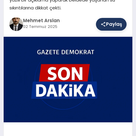
sıkıntılarına dikkat çekti.
SAĞLIK
Mehmet Arslan
Paylaş
02 Temmuz 2025
EĞITIM
DÜNYA
YAŞAM