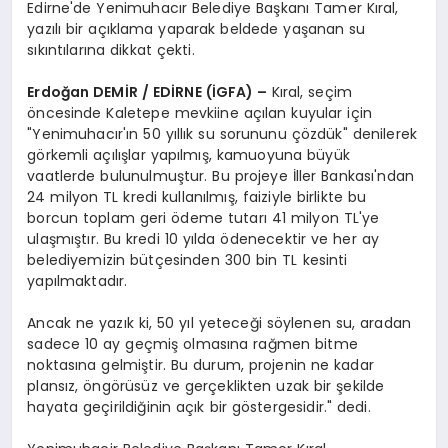
Edirne'de Yenimuhacır Belediye Başkanı Tamer Kıral,
yazılı bir açıklama yaparak beldede yaşanan su
sıkıntılarına dikkat çekti.
Erdoğan DEMİR / EDİRNE (İGFA) –
Kıral, seçim
öncesinde Kaletepe mevkiine açılan kuyular için
"Yenimuhacır'ın 50 yıllık su sorununu çözdük" denilerek
görkemli açılışlar yapılmış, kamuoyuna büyük
vaatlerde bulunulmuştur. Bu projeye İller Bankası'ndan
24 milyon TL kredi kullanılmış, faiziyle birlikte bu
borcun toplam geri ödeme tutarı 41 milyon TL'ye
ulaşmıştır. Bu kredi 10 yılda ödenecektir ve her ay
belediyemizin bütçesinden 300 bin TL kesinti
yapılmaktadır.
Ancak ne yazık ki, 50 yıl yeteceği söylenen su, aradan
sadece 10 ay geçmiş olmasına rağmen bitme
noktasına gelmiştir. Bu durum, projenin ne kadar
plansız, öngörüsüz ve gerçeklikten uzak bir şekilde
hayata geçirildiğinin açık bir göstergesidir." dedi.