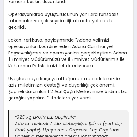
zamanlı baskın düzenlendi.
Operasyonlarda uyuşturucunun yanı sıra ruhsatsız
tabancalar ve çok sayıda dijital materyal de ele
geçirildi.
Bakan Yerlikaya, paylaşımında ''Adana Valimizi,
operasyonları koordine eden Adana Cumhuriyet
Başsavcılığımızı ve operasyonları gerçekleştiren Adana
İl Emniyet Müdürümüzü ve İl Emniyet Müdürlerimiz ile
Kahraman Polislerimizi tebrik ediyorum.
Uyuşturucuya karşı yürüttüğümüz mücadelemizde
aziz milletimizin desteği ve duyarlılığı çok önemli.
Şüpheli durumları 112 Acil Çağrı Merkezimize bildirin, biz
gereğini yapalım. '' ifadelere yer verdi.
“825 Kg EROİN ELE GEÇİRDİK”
Adana merkezli 7 ilde elebaşılığını Ş.I.'nın (yurt dışı
firar) yaptığı Uyuşturucu Organize Suç Örgütüne
yönelik düzenlediğimiz operasyonlarımızda;