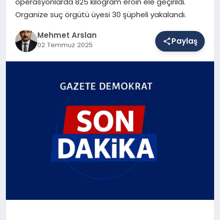
operasyonlarda 825 kilogram eroin ele geçirildi.
Organize suç örgütü üyesi 30 şüpheli yakalandı.
SAĞLIK
Mehmet Arslan
Paylaş
02 Temmuz 2025
EĞITIM
DÜNYA
YAŞAM