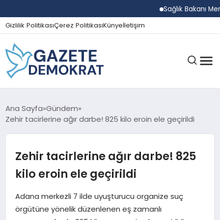
Sağlık Bakanı Memişoğl
Gizlilik Politikası
Çerez Politikası
Künye
İletişim
GÜNDEM
Ana Sayfa
Gündem
Zehir tacirlerine ağır darbe! 825 kilo eroin ele geçirildi
EKONOMI
Zehir tacirlerine ağır darbe! 825
kilo eroin ele geçirildi
SPOR
Adana merkezli 7 ilde uyuşturucu organize suç
örgütüne yönelik düzenlenen eş zamanlı
MAGAZIN