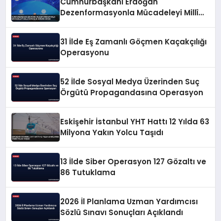
Cumhurbaşkanı Erdoğan
Dezenformasyonla Mücadeleyi Millî
Güvenlik Sorunu Saydı
31 İlde Eş Zamanlı Göçmen Kaçakçılığı
Operasyonu
52 İlde Sosyal Medya Üzerinden Suç
Örgütü Propagandasına Operasyon
Eskişehir İstanbul YHT Hattı 12 Yılda 63
Milyona Yakın Yolcu Taşıdı
13 İlde Siber Operasyon 127 Gözaltı ve
86 Tutuklama
2026 İl Planlama Uzman Yardımcısı
Sözlü Sınavı Sonuçları Açıklandı