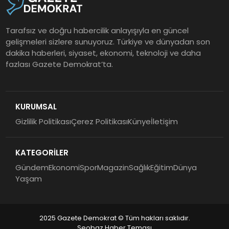
Tarafsız ve doğru habercilik anlayışıyla en güncel
gelişmeleri sizlere sunuyoruz. Türkiye ve dünyadan son
dakika haberleri, siyaset, ekonomi, teknoloji ve daha
fazlası Gazete Demokrat’ta.
KURUMSAL
Gizlilik Politikası
Çerez Politikası
Künye
İletişim
KATEGORİLER
Gündem
Ekonomi
Spor
Magazin
Sağlık
Eğitim
Dünya
Yaşam
2025 Gazete Demokrat © Tüm hakları saklıdır.
Seobaz Haber Teması