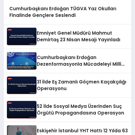
Cumhurbaşkanı Erdoğan TÜGVA Yaz Okulları
Finalinde Gençlere Seslendi
Emniyet Genel Müdürü Mahmut
Demirtaş 23 Nisan Mesajı Yayınladı
Cumhurbaşkanı Erdoğan
Dezenformasyonla Mücadeleyi Millî
Güvenlik Sorunu Saydı
31 İlde Eş Zamanlı Göçmen Kaçakçılığı
Operasyonu
52 İlde Sosyal Medya Üzerinden Suç
Örgütü Propagandasına Operasyon
Eskişehir İstanbul YHT Hattı 12 Yılda 63