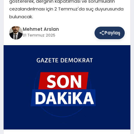
göstererek, derginin kapatılması ve sorumluların
cezalandırılması için 2 Temmuz'da suç duyurusunda
bulunacak.
SAĞLIK
Mehmet Arslan
Paylaş
01 Temmuz 2025
EĞITIM
DÜNYA
YAŞAM