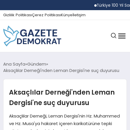
Türkiye 100 Yıl Sonra 
Gizlilik Politikası
Çerez Politikası
Künye
İletişim
GÜNDEM
Ana Sayfa
Gündem
Aksaçlılar Derneği'nden Leman Dergisi'ne suç duyurusu
EKONOMI
Aksaçlılar Derneği'nden Leman
Dergisi'ne suç duyurusu
SPOR
Aksaçlılar Derneği, Leman Dergisi'nin Hz. Muhammed
ve Hz. Musa'ya hakaret içeren karikatürüne tepki
MAGAZIN