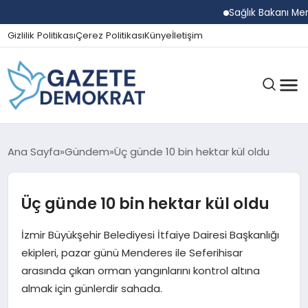
Sağlık Bakanı Memişo
Gizlilik Politikası
Çerez Politikası
Künye
İletişim
GÜNDEM
Ana Sayfa
Gündem
Üç günde 10 bin hektar kül oldu
Üç günde 10 bin hektar kül oldu
EKONOMI
İzmir Büyükşehir Belediyesi İtfaiye Dairesi Başkanlığı
SPOR
ekipleri, pazar günü Menderes ile Seferihisar
arasında çıkan orman yangınlarını kontrol altına
almak için günlerdir sahada.
MAGAZIN