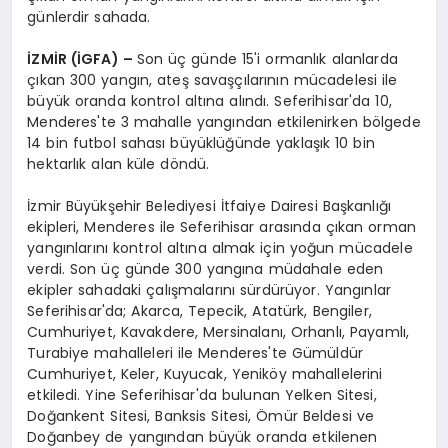
günlerdir sahada.
İZMİR (İGFA) –
Son üç günde 15'i ormanlık alanlarda
çıkan 300 yangın, ateş savaşçılarının mücadelesi ile
büyük oranda kontrol altına alındı. Seferihisar'da 10,
Menderes'te 3 mahalle yangından etkilenirken bölgede
14 bin futbol sahası büyüklüğünde yaklaşık 10 bin
hektarlık alan küle döndü.
İzmir Büyükşehir Belediyesi İtfaiye Dairesi Başkanlığı
ekipleri, Menderes ile Seferihisar arasında çıkan orman
yangınlarını kontrol altına almak için yoğun mücadele
verdi. Son üç günde 300 yangına müdahale eden
ekipler sahadaki çalışmalarını sürdürüyor. Yangınlar
Seferihisar'da; Akarca, Tepecik, Atatürk, Bengiler,
Cumhuriyet, Kavakdere, Mersinalanı, Orhanlı, Payamlı,
Turabiye mahalleleri ile Menderes'te Gümüldür
Cumhuriyet, Keler, Kuyucak, Yeniköy mahallelerini
etkiledi. Yine Seferihisar'da bulunan Yelken Sitesi,
Doğankent Sitesi, Banksis Sitesi, Ömür Beldesi ve
Doğanbey de yangından büyük oranda etkilenen