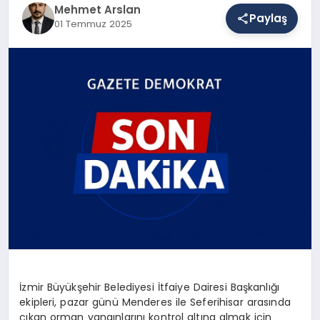
Mehmet Arslan
Paylaş
01 Temmuz 2025
SAĞLIK
EĞITIM
DÜNYA
YAŞAM
İzmir Büyükşehir Belediyesi İtfaiye Dairesi Başkanlığı
ekipleri, pazar günü Menderes ile Seferihisar arasında
çıkan orman yangınlarını kontrol altına almak için