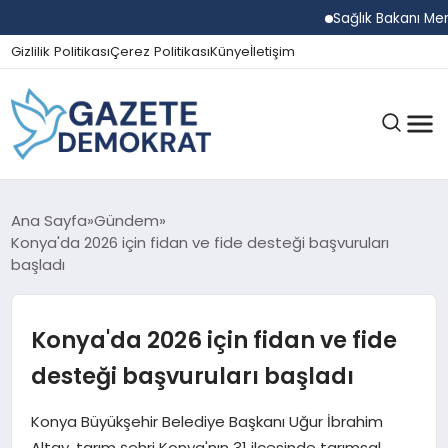
Sağlık Bakanı Memişo
Gizlilik Politikası
Çerez Politikası
Künye
İletişim
GÜNDEM
Ana Sayfa
Gündem
Konya'da 2026 için fidan ve fide desteği başvuruları
başladı
EKONOMI
Konya'da 2026 için fidan ve fide
SPOR
desteği başvuruları başladı
Konya Büyükşehir Belediye Başkanı Uğur İbrahim
MAGAZIN
Altay, tarım şehri Konya'nın 31 ilçesinde tarımsal