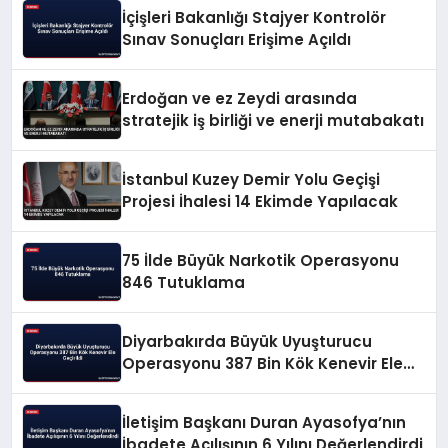
İçişleri Bakanlığı Stajyer Kontrolör
Sınav Sonuçları Erişime Açıldı
Erdoğan ve ez Zeydi arasında
stratejik iş birliği ve enerji mutabakatı
İstanbul Kuzey Demir Yolu Geçişi
Projesi İhalesi 14 Ekimde Yapılacak
75 İlde Büyük Narkotik Operasyonu
846 Tutuklama
Diyarbakırda Büyük Uyuşturucu
Operasyonu 387 Bin Kök Kenevir Ele
Geçirildi
İletişim Başkanı Duran Ayasofya’nın
İbadete Açılışının 6 Yılını Değerlendirdi