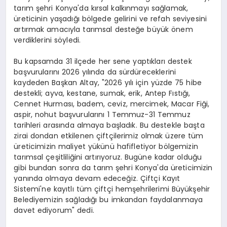
tarım şehri Konya'da kırsal kalkınmayı sağlamak,
üreticinin yaşadığı bölgede gelirini ve refah seviyesini
artırmak amacıyla tarımsal desteğe büyük önem
verdiklerini söyledi.
Bu kapsamda 31 ilçede her sene yaptıkları destek
başvurularını 2026 yılında da sürdüreceklerini
kaydeden Başkan Altay, "2026 yılı için yüzde 75 hibe
destekli; ayva, kestane, sumak, erik, Antep Fıstığı,
Cennet Hurması, badem, ceviz, mercimek, Macar Fiği,
aspir, nohut başvurularını 1 Temmuz-31 Temmuz
tarihleri arasında almaya başladık. Bu destekle başta
zirai dondan etkilenen çiftçilerimiz olmak üzere tüm
üreticimizin maliyet yükünü hafifletiyor bölgemizin
tarımsal çeşitliliğini artırıyoruz. Bugüne kadar olduğu
gibi bundan sonra da tarım şehri Konya'da üreticimizin
yanında olmaya devam edeceğiz. Çiftçi Kayıt
Sistemi'ne kayıtlı tüm çiftçi hemşehrilerimi Büyükşehir
Belediyemizin sağladığı bu imkandan faydalanmaya
davet ediyorum" dedi.