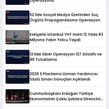
Operasyonu
52 İlde Sosyal Medya Üzerinden Suç
Örgütü Propagandasına Operasyon
Eskişehir İstanbul YHT Hattı 12 Yılda 63
Milyona Yakın Yolcu Taşıdı
13 İlde Siber Operasyon 127 Gözaltı ve
86 Tutuklama
2026 İl Planlama Uzman Yardımcısı
Sözlü Sınavı Sonuçları Açıklandı
Cumhurbaşkanı Erdoğan Türkiye
Ekonomisinin Çoklu Şoklara Direncini
Vurguladı