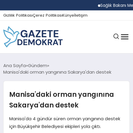
Sağlık Bakanı Memişoğ
Gizlilik Politikası
Çerez Politikası
Künye
İletişim
GÜNDEM
Ana Sayfa
Gündem
Manisa'daki orman yangınına Sakarya'dan destek
EKONOMI
Manisa'daki orman yangınına
Sakarya'dan destek
SPOR
Manisa'da 4 gündür süren orman yangınına destek
için Büyükşehir Belediyesi ekipleri yola çıktı.
MAGAZIN