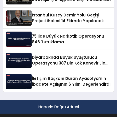
İstanbul Kuzey Demir Yolu Geçişi
Projesi İhalesi 14 Ekimde Yapılacak
75 İlde Büyük Narkotik Operasyonu
846 Tutuklama
Diyarbakırda Büyük Uyuşturucu
Operasyonu 387 Bin Kök Kenevir Ele
Geçirildi
İletişim Başkanı Duran Ayasofya’nın
İbadete Açılışının 6 Yılını Değerlendirdi
Haberin Doğru Adresi