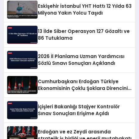
Eskişehir İstanbul YHT Hattı 12 Yılda 63
Milyona Yakın Yolcu Taşıdı
13 İlde Siber Operasyon 127 Gözaltı ve
86 Tutuklama
2026 İl Planlama Uzman Yardımcısı
Sözlü Sınavı Sonuçları Açıklandı
Cumhurbaşkanı Erdoğan Türkiye
Ekonomisinin Çoklu Şoklara Direncini
Vurguladı
İçişleri Bakanlığı Stajyer Kontrolör
Sınav Sonuçları Erişime Açıldı
Erdoğan ve ez Zeydi arasında
stratejik iş birliği ve enerji mutabakatı