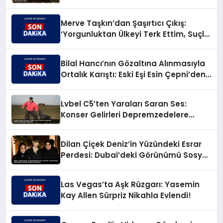
Merve Taşkın’dan Şaşırtıcı Çıkış:
‘Yorgunluktan Ülkeyi Terk Ettim, Suçlu
Değilim!’
Bilal Hancı’nın Gözaltına Alınmasıyla
Ortalık Karıştı: Eski Eşi Esin Çepni’den
Akıl Almaz Çıkış!
Lvbel C5’ten Yaraları Saran Ses:
Konser Gelirleri Depremzedelere
Akacak
Dilan Çiçek Deniz’in Yüzündeki Esrar
Perdesi: Dubai’deki Görünümü Sosyal
Medyayı Salladı!
Las Vegas’ta Aşk Rüzgarı: Yasemin
Kay Allen Sürpriz Nikahla Evlendi!