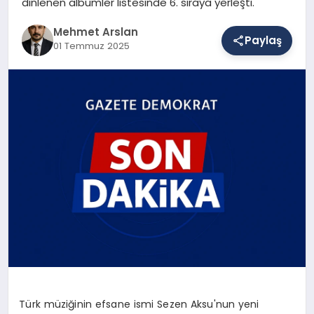
dinlenen albümler listesinde 6. sıraya yerleşti.
Mehmet Arslan
Paylaş
SAĞLIK
01 Temmuz 2025
EĞITIM
DÜNYA
YAŞAM
Türk müziğinin efsane ismi Sezen Aksu'nun yeni