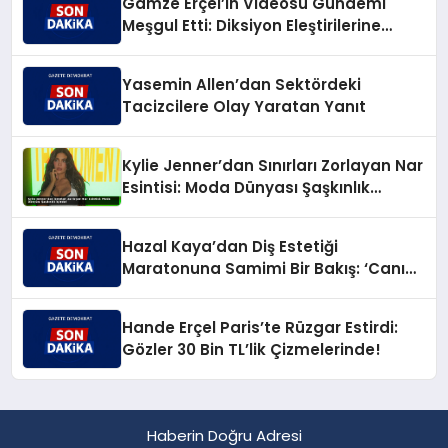
Gamze Erçel’in Videosu Gündemi
Meşgul Etti: Diksiyon Eleştirilerine
Caner Yıldırım’dan Keskin Karşılık
Yasemin Allen’dan Sektördeki
Tacizcilere Olay Yaratan Yanıt
Kylie Jenner’dan Sınırları Zorlayan Nar
Esintisi: Moda Dünyası Şaşkınlık
İçinde!
Hazal Kaya’dan Diş Estetiği
Maratonuna Samimi Bir Bakış: ‘Canım
Çıktı!’
Hande Erçel Paris’te Rüzgar Estirdi:
Gözler 30 Bin TL’lik Çizmelerinde!
Haberin Doğru Adresi