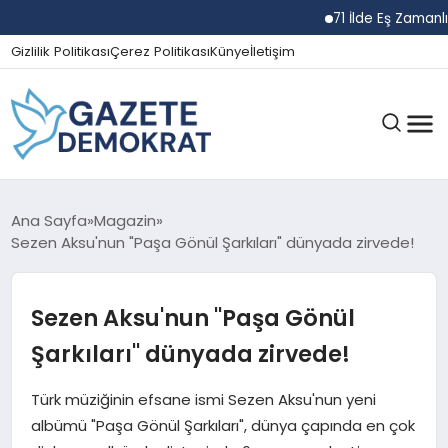
71 İlde Eş Zamanlı Na
Gizlilik Politikası
Çerez Politikası
Künye
İletişim
GÜNDEM
Ana Sayfa
Magazin
Sezen Aksu'nun "Paşa Gönül Şarkıları" dünyada zirvede!
EKONOMI
Sezen Aksu'nun "Paşa Gönül
Şarkıları" dünyada zirvede!
SPOR
Türk müziğinin efsane ismi Sezen Aksu'nun yeni
albümü "Paşa Gönül Şarkıları", dünya çapında en çok
MAGAZIN