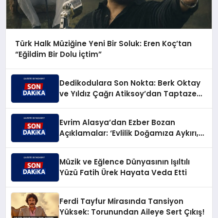
Türk Halk Müziğine Yeni Bir Soluk: Eren Koç’tan
“Eğildim Bir Dolu İçtim”
Dedikodulara Son Nokta: Berk Oktay
ve Yıldız Çağrı Atiksoy’dan Taptaze
Bir Aşk Karesi
Evrim Alasya’dan Ezber Bozan
Açıklamalar: ‘Evlilik Doğamıza Aykırı,
Çocuksa Büyük Sorumluluk!’
Müzik ve Eğlence Dünyasının Işıltılı
Yüzü Fatih Ürek Hayata Veda Etti
Ferdi Tayfur Mirasında Tansiyon
Yüksek: Torunundan Aileye Sert Çıkış!