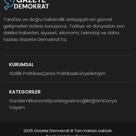
Tarafsız ve doğru habercilik anlayışıyla en güncel
gelişmeleri sizlere sunuyoruz. Türkiye ve dünyadan son
dakika haberleri, siyaset, ekonomi, teknoloji ve daha
fazlası Gazete Demokrat’ta.
KURUMSAL
Gizlilik Politikası
Çerez Politikası
Künye
İletişim
KATEGORİLER
Gündem
Ekonomi
Spor
Magazin
Sağlık
Eğitim
Dünya
Yaşam
2025 Gazete Demokrat © Tüm hakları saklıdır.