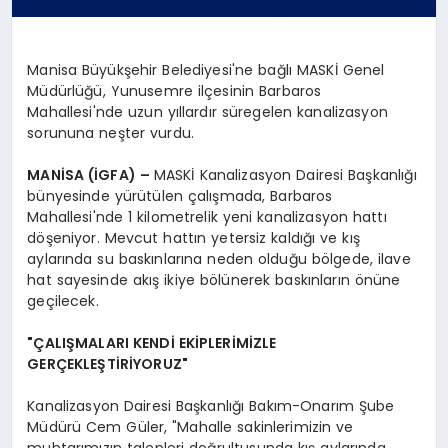
Manisa Büyükşehir Belediyesi'ne bağlı MASKİ Genel
Müdürlüğü, Yunusemre ilçesinin Barbaros
Mahallesi'nde uzun yıllardır süregelen kanalizasyon
sorununa neşter vurdu.
MANİSA (İGFA) –
MASKİ Kanalizasyon Dairesi Başkanlığı
bünyesinde yürütülen çalışmada, Barbaros
Mahallesi'nde 1 kilometrelik yeni kanalizasyon hattı
döşeniyor. Mevcut hattın yetersiz kaldığı ve kış
aylarında su baskınlarına neden olduğu bölgede, ilave
hat sayesinde akış ikiye bölünerek baskınların önüne
geçilecek.
"ÇALIŞMALARI KENDİ EKİPLERİMİZLE
GERÇEKLEŞTİRİYORUZ"
Kanalizasyon Dairesi Başkanlığı Bakım-Onarım Şube
Müdürü Cem Güler, "Mahalle sakinlerimizin ve
muhtarımızın talepleri doğrultusunda kış aylarında