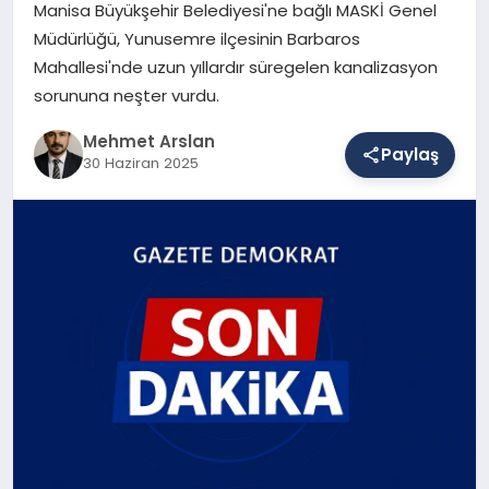
Manisa Büyükşehir Belediyesi'ne bağlı MASKİ Genel
Müdürlüğü, Yunusemre ilçesinin Barbaros
Mahallesi'nde uzun yıllardır süregelen kanalizasyon
SAĞLIK
sorununa neşter vurdu.
Mehmet Arslan
EĞITIM
Paylaş
30 Haziran 2025
DÜNYA
YAŞAM