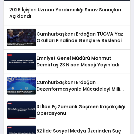
2026 İçişleri Uzman Yardımcılığı Sınav Sonuçları
Açıklandı
Cumhurbaşkanı Erdoğan TÜGVA Yaz
Okulları Finalinde Gençlere Seslendi
Emniyet Genel Müdürü Mahmut
Demirtaş 23 Nisan Mesajı Yayınladı
Cumhurbaşkanı Erdoğan
Dezenformasyonla Mücadeleyi Millî
Güvenlik Sorunu Saydı
31 İlde Eş Zamanlı Göçmen Kaçakçılığı
Operasyonu
52 İlde Sosyal Medya Üzerinden Suç