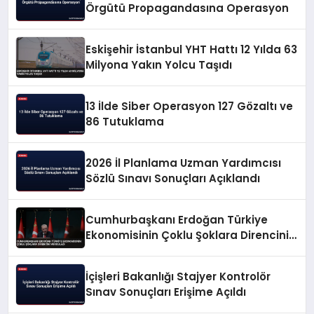
Örgütü Propagandasına Operasyon
Eskişehir İstanbul YHT Hattı 12 Yılda 63
Milyona Yakın Yolcu Taşıdı
13 İlde Siber Operasyon 127 Gözaltı ve
86 Tutuklama
2026 İl Planlama Uzman Yardımcısı
Sözlü Sınavı Sonuçları Açıklandı
Cumhurbaşkanı Erdoğan Türkiye
Ekonomisinin Çoklu Şoklara Direncini
Vurguladı
İçişleri Bakanlığı Stajyer Kontrolör
Sınav Sonuçları Erişime Açıldı