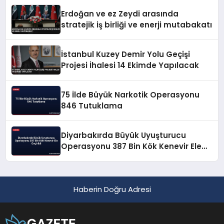
Erdoğan ve ez Zeydi arasında
stratejik iş birliği ve enerji mutabakatı
İstanbul Kuzey Demir Yolu Geçişi
Projesi İhalesi 14 Ekimde Yapılacak
75 İlde Büyük Narkotik Operasyonu
846 Tutuklama
Diyarbakırda Büyük Uyuşturucu
Operasyonu 387 Bin Kök Kenevir Ele
Geçirildi
Haberin Doğru Adresi