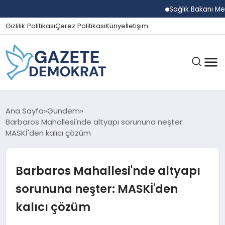
Sağlık Bakanı Memişo
Gizlilik Politikası
Çerez Politikası
Künye
İletişim
GÜNDEM
Ana Sayfa
Gündem
Barbaros Mahallesi'nde altyapı sorununa neşter:
MASKİ'den kalıcı çözüm
EKONOMI
Barbaros Mahallesi'nde altyapı
SPOR
sorununa neşter: MASKİ'den
kalıcı çözüm
MAGAZIN