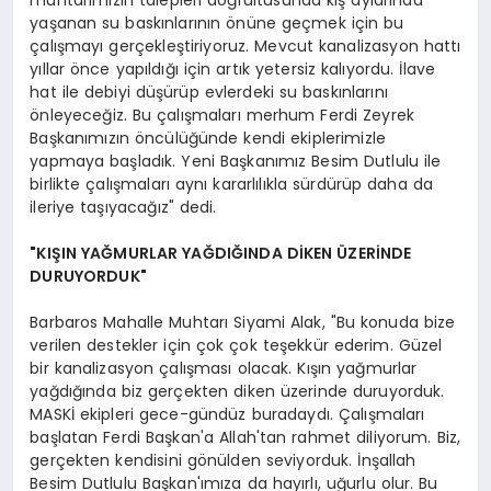
yaşanan su baskınlarının önüne geçmek için bu
çalışmayı gerçekleştiriyoruz. Mevcut kanalizasyon hattı
yıllar önce yapıldığı için artık yetersiz kalıyordu. İlave
hat ile debiyi düşürüp evlerdeki su baskınlarını
önleyeceğiz. Bu çalışmaları merhum Ferdi Zeyrek
Başkanımızın öncülüğünde kendi ekiplerimizle
yapmaya başladık. Yeni Başkanımız Besim Dutlulu ile
birlikte çalışmaları aynı kararlılıkla sürdürüp daha da
ileriye taşıyacağız" dedi.
"KIŞIN YAĞMURLAR YAĞDIĞINDA DİKEN ÜZERİNDE
DURUYORDUK"
Barbaros Mahalle Muhtarı Siyami Alak, "Bu konuda bize
verilen destekler için çok çok teşekkür ederim. Güzel
bir kanalizasyon çalışması olacak. Kışın yağmurlar
yağdığında biz gerçekten diken üzerinde duruyorduk.
MASKİ ekipleri gece-gündüz buradaydı. Çalışmaları
başlatan Ferdi Başkan'a Allah'tan rahmet diliyorum. Biz,
gerçekten kendisini gönülden seviyorduk. İnşallah
Besim Dutlulu Başkan'ımıza da hayırlı, uğurlu olur. Bu