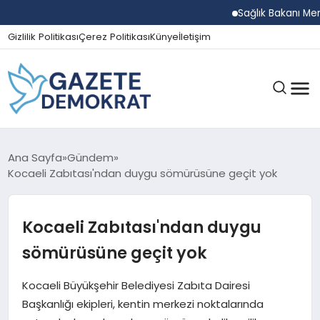
Sağlık Bakanı Memişo
Gizlilik Politikası
Çerez Politikası
Künye
İletişim
GÜNDEM
Ana Sayfa
Gündem
Kocaeli Zabıtası'ndan duygu sömürüsüne geçit yok
EKONOMI
Kocaeli Zabıtası'ndan duygu
sömürüsüne geçit yok
SPOR
Kocaeli Büyükşehir Belediyesi Zabıta Dairesi
Başkanlığı ekipleri, kentin merkezi noktalarında
MAGAZIN