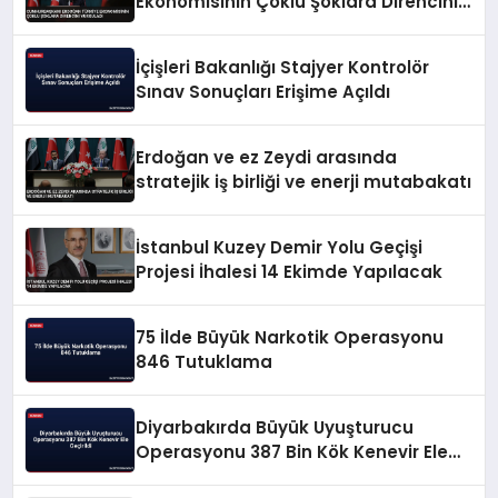
Ekonomisinin Çoklu Şoklara Direncini
Vurguladı
İçişleri Bakanlığı Stajyer Kontrolör
Sınav Sonuçları Erişime Açıldı
Erdoğan ve ez Zeydi arasında
stratejik iş birliği ve enerji mutabakatı
İstanbul Kuzey Demir Yolu Geçişi
Projesi İhalesi 14 Ekimde Yapılacak
75 İlde Büyük Narkotik Operasyonu
846 Tutuklama
Diyarbakırda Büyük Uyuşturucu
Operasyonu 387 Bin Kök Kenevir Ele
Geçirildi