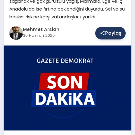
sağanak ve gök gürültülü yağış, Marmara, Ege ve İç
Anadolu'da ise fırtına beklendiğini duyurdu. Sel ve su
baskını riskine karşı vatandaşlar uyarıldı.
SAĞLIK
Mehmet Arslan
Paylaş
30 Haziran 2025
EĞITIM
DÜNYA
YAŞAM