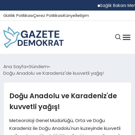
Sağlık Bakanı Memiş
Gizlilik Politikası
Çerez Politikası
Künye
İletişim
GÜNDEM
Ana Sayfa
Gündem
Doğu Anadolu ve Karadeniz'de kuvvetli yağış!
EKONOMI
Doğu Anadolu ve Karadeniz'de
kuvvetli yağış!
SPOR
Meteoroloji Genel Müdürlüğü, Orta ve Doğu
Karadeniz ile Doğu Anadolu'nun kuzeyinde kuvvetli
MAGAZIN