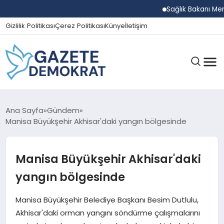
Sağlık Bakanı Memişo
Gizlilik Politikası
Çerez Politikası
Künye
İletişim
GÜNDEM
Ana Sayfa
Gündem
Manisa Büyükşehir Akhisar'daki yangın bölgesinde
EKONOMI
Manisa Büyükşehir Akhisar'daki
yangın bölgesinde
SPOR
Manisa Büyükşehir Belediye Başkanı Besim Dutlulu,
Akhisar'daki orman yangını söndürme çalışmalarını
MAGAZIN