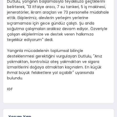
Dutlulu, yangının başlamasıyla teyakkuza geçtiklerini
belirterek, "13 itfaiye aracı, 7 su tankeri, 5 iş makinesi,
jeneratörler, ikram araçları ve 73 personelle müdahale
ettik. Ekiplerimiz, alevlerin yerleşim yerlerine
sıçramaması için gece gündüz çalıştı. Şu anda
soğutma çalışmaları aralıksız devam ediyor. Özveriyle
çalışan ekiplerimize ve destek veren halkımıza
teşekkür ediyorum" dedi.
Yangınla mücadelenin toplumsal bilinçle
desteklenmesi gerektiğini vurgulayan Dutlulu, "Anız
yakmaktan, kontrolsüz ateş yakmaktan ve sigara
izmaritlerini doğaya atmaktan kaçınalım. En küçük
ihmal büyük felaketlere yol açabilir" uyarısında
bulundu.
IGF
Yorum Yap