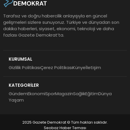
Tarafsız ve doğru habercilik anlayışıyla en güncel
gelişmeleri sizlere sunuyoruz. Türkiye ve dünyadan son
dakika haberleri, siyaset, ekonomi, teknoloji ve daha
fazlası Gazete Demokrat’ta.
KURUMSAL
Gizlilik Politikası
Çerez Politikası
Künye
İletişim
KATEGORİLER
Gündem
Ekonomi
Spor
Magazin
Sağlık
Eğitim
Dünya
Yaşam
2025 Gazete Demokrat © Tüm hakları saklıdır.
Seobaz Haber Teması