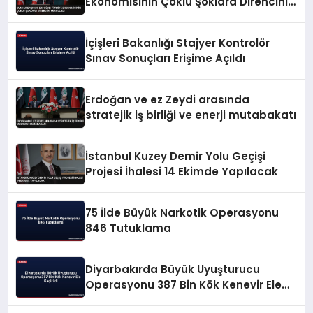
Ekonomisinin Çoklu Şoklara Direncini
Vurguladı
İçişleri Bakanlığı Stajyer Kontrolör
Sınav Sonuçları Erişime Açıldı
Erdoğan ve ez Zeydi arasında
stratejik iş birliği ve enerji mutabakatı
İstanbul Kuzey Demir Yolu Geçişi
Projesi İhalesi 14 Ekimde Yapılacak
75 İlde Büyük Narkotik Operasyonu
846 Tutuklama
Diyarbakırda Büyük Uyuşturucu
Operasyonu 387 Bin Kök Kenevir Ele
Geçirildi