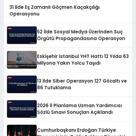
31 İlde Eş Zamanlı Göçmen Kaçakçılığı
Operasyonu
52 İlde Sosyal Medya Üzerinden Suç
Örgütü Propagandasına Operasyon
Eskişehir İstanbul YHT Hattı 12 Yılda 63
Milyona Yakın Yolcu Taşıdı
13 İlde Siber Operasyon 127 Gözaltı ve
86 Tutuklama
2026 İl Planlama Uzman Yardımcısı
Sözlü Sınavı Sonuçları Açıklandı
Cumhurbaşkanı Erdoğan Türkiye