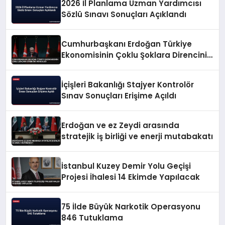
2026 İl Planlama Uzman Yardımcısı
Sözlü Sınavı Sonuçları Açıklandı
Cumhurbaşkanı Erdoğan Türkiye
Ekonomisinin Çoklu Şoklara Direncini
Vurguladı
İçişleri Bakanlığı Stajyer Kontrolör
Sınav Sonuçları Erişime Açıldı
Erdoğan ve ez Zeydi arasında
stratejik iş birliği ve enerji mutabakatı
İstanbul Kuzey Demir Yolu Geçişi
Projesi İhalesi 14 Ekimde Yapılacak
75 İlde Büyük Narkotik Operasyonu
846 Tutuklama