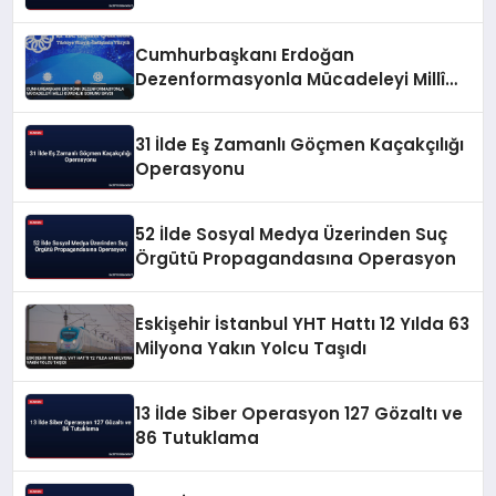
Cumhurbaşkanı Erdoğan
Dezenformasyonla Mücadeleyi Millî
Güvenlik Sorunu Saydı
31 İlde Eş Zamanlı Göçmen Kaçakçılığı
Operasyonu
52 İlde Sosyal Medya Üzerinden Suç
Örgütü Propagandasına Operasyon
Eskişehir İstanbul YHT Hattı 12 Yılda 63
Milyona Yakın Yolcu Taşıdı
13 İlde Siber Operasyon 127 Gözaltı ve
86 Tutuklama