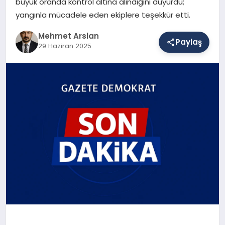
büyük oranda kontrol altına alındığını duyurdu;
yangınla mücadele eden ekiplere teşekkür etti.
SAĞLIK
Mehmet Arslan
Paylaş
29 Haziran 2025
EĞITIM
DÜNYA
YAŞAM