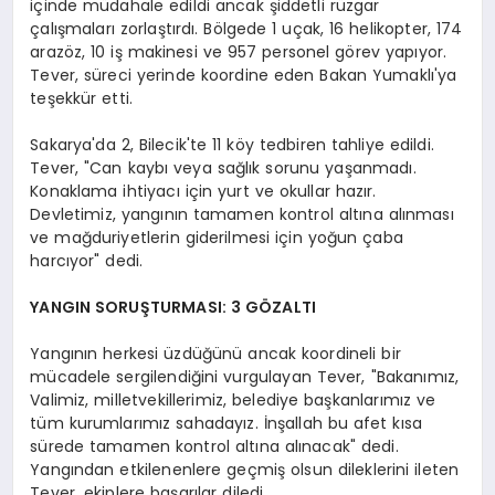
içinde müdahale edildi ancak şiddetli rüzgar
çalışmaları zorlaştırdı. Bölgede 1 uçak, 16 helikopter, 174
arazöz, 10 iş makinesi ve 957 personel görev yapıyor.
Tever, süreci yerinde koordine eden Bakan Yumaklı'ya
teşekkür etti.
Sakarya'da 2, Bilecik'te 11 köy tedbiren tahliye edildi.
Tever, "Can kaybı veya sağlık sorunu yaşanmadı.
Konaklama ihtiyacı için yurt ve okullar hazır.
Devletimiz, yangının tamamen kontrol altına alınması
ve mağduriyetlerin giderilmesi için yoğun çaba
harcıyor" dedi.
YANGIN SORUŞTURMASI: 3 GÖZALTI
Yangının herkesi üzdüğünü ancak koordineli bir
mücadele sergilendiğini vurgulayan Tever, "Bakanımız,
Valimiz, milletvekillerimiz, belediye başkanlarımız ve
tüm kurumlarımız sahadayız. İnşallah bu afet kısa
sürede tamamen kontrol altına alınacak" dedi.
Yangından etkilenenlere geçmiş olsun dileklerini ileten
Tever, ekiplere başarılar diledi.