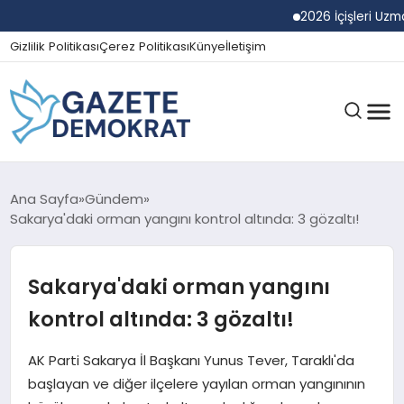
2026 İçişleri Uzman Ya
Gizlilik Politikası
Çerez Politikası
Künye
İletişim
GÜNDEM
Ana Sayfa
Gündem
Sakarya'daki orman yangını kontrol altında: 3 gözaltı!
EKONOMI
Sakarya'daki orman yangını
kontrol altında: 3 gözaltı!
SPOR
AK Parti Sakarya İl Başkanı Yunus Tever, Taraklı'da
başlayan ve diğer ilçelere yayılan orman yangınının
MAGAZIN