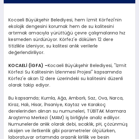
Kocaeli Büyükşehir Belediyesi, hem İzmit Körfezi'nin
ekolojik dengesini korumak hem de su kalitesini
artırmak amacıyla yürüttüğü çevre çalışmalarına hız
kesmeden sürdürüyor. Körfez'e dökülen 12 dere
titizlikle izleniyor, su kalitesi anlık verilerle
değerlendiriliyor.
KOCAELİ (İGFA) –
Kocaeli Büyükşehir Belediyesi, "İzmit
Körfezi Su Kalitesinin İzlenmesi Projesi" kapsamında
Körfez'e akan 12 dere üzerindeki su kalitesini düzenli
olarak takip ediyor.
Bu kapsamda; Kumla, Ağa, Ambarlı, Saz, Ova, Narca,
Kiraz, Halı, Hisar, İhsaniye, Kaytaz ve Karakoç
derelerinden alınan su numuneleri, TÜBİTAK Marmara
Araştırma Merkezi (MAM) iş birliğiyle analiz ediliyor.
Numunelerde anlık olarak debi, sıcaklık, pH, çözünmüş
oksijen ve iletkenlik gibi parametreler ölçülürken,
laboratuvar ortamında organik kirlilik ve besin