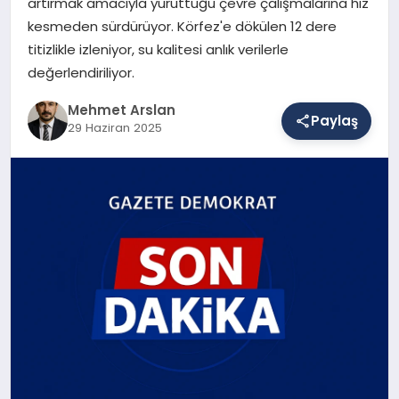
artırmak amacıyla yürüttüğü çevre çalışmalarına hız
kesmeden sürdürüyor. Körfez'e dökülen 12 dere
titizlikle izleniyor, su kalitesi anlık verilerle
SAĞLIK
değerlendiriliyor.
Mehmet Arslan
Paylaş
EĞITIM
29 Haziran 2025
DÜNYA
YAŞAM