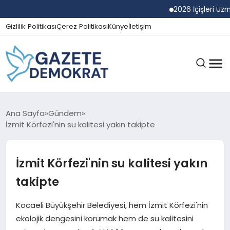
2026 İçişleri Uzman Y
Gizlilik Politikası
Çerez Politikası
Künye
İletişim
GÜNDEM
Ana Sayfa
Gündem
İzmit Körfezi'nin su kalitesi yakın takipte
EKONOMI
İzmit Körfezi'nin su kalitesi yakın
takipte
SPOR
Kocaeli Büyükşehir Belediyesi, hem İzmit Körfezi'nin
ekolojik dengesini korumak hem de su kalitesini
MAGAZIN