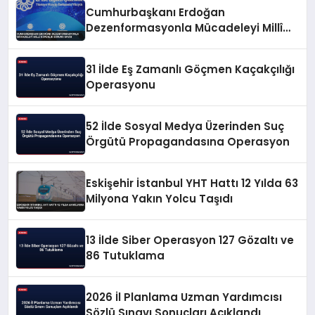
Cumhurbaşkanı Erdoğan
Dezenformasyonla Mücadeleyi Millî
Güvenlik Sorunu Saydı
31 İlde Eş Zamanlı Göçmen Kaçakçılığı
Operasyonu
52 İlde Sosyal Medya Üzerinden Suç
Örgütü Propagandasına Operasyon
Eskişehir İstanbul YHT Hattı 12 Yılda 63
Milyona Yakın Yolcu Taşıdı
13 İlde Siber Operasyon 127 Gözaltı ve
86 Tutuklama
2026 İl Planlama Uzman Yardımcısı
Sözlü Sınavı Sonuçları Açıklandı