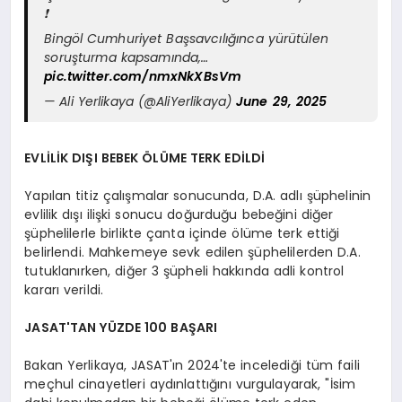
❗
Bingöl Cumhuriyet Başsavcılığınca yürütülen
soruşturma kapsamında,…
pic.twitter.com/nmxNkXBsVm
— Ali Yerlikaya (@AliYerlikaya)
June 29, 2025
EVLİLİK DIŞI BEBEK ÖLÜME TERK EDİLDİ
Yapılan titiz çalışmalar sonucunda, D.A. adlı şüphelinin
evlilik dışı ilişki sonucu doğurduğu bebeğini diğer
şüphelilerle birlikte çanta içinde ölüme terk ettiği
belirlendi. Mahkemeye sevk edilen şüphelilerden D.A.
tutuklanırken, diğer 3 şüpheli hakkında adli kontrol
kararı verildi.
JASAT'TAN YÜZDE 100 BAŞARI
Bakan Yerlikaya, JASAT'ın 2024'te incelediği tüm faili
meçhul cinayetleri aydınlattığını vurgulayarak, "İsim