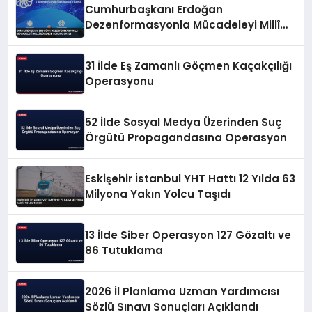
Cumhurbaşkanı Erdoğan
Dezenformasyonla Mücadeleyi Millî
Güvenlik Sorunu Saydı
31 İlde Eş Zamanlı Göçmen Kaçakçılığı
Operasyonu
52 İlde Sosyal Medya Üzerinden Suç
Örgütü Propagandasına Operasyon
Eskişehir İstanbul YHT Hattı 12 Yılda 63
Milyona Yakın Yolcu Taşıdı
13 İlde Siber Operasyon 127 Gözaltı ve
86 Tutuklama
2026 İl Planlama Uzman Yardımcısı
Sözlü Sınavı Sonuçları Açıklandı