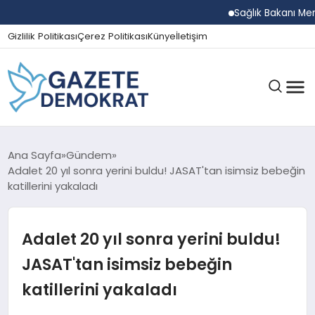
Sağlık Bakanı Memişoğl
Gizlilik Politikası
Çerez Politikası
Künye
İletişim
GÜNDEM
Ana Sayfa
Gündem
Adalet 20 yıl sonra yerini buldu! JASAT'tan isimsiz bebeğin
katillerini yakaladı
EKONOMI
Adalet 20 yıl sonra yerini buldu!
SPOR
JASAT'tan isimsiz bebeğin
katillerini yakaladı
MAGAZIN