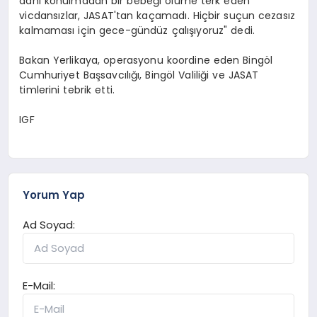
dahi konulmadan bir bebeği ölüme terk eden
vicdansızlar, JASAT'tan kaçamadı. Hiçbir suçun cezasız
kalmaması için gece-gündüz çalışıyoruz" dedi.
Bakan Yerlikaya, operasyonu koordine eden Bingöl
Cumhuriyet Başsavcılığı, Bingöl Valiliği ve JASAT
timlerini tebrik etti.
IGF
Yorum Yap
Ad Soyad:
E-Mail: