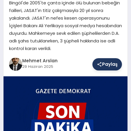
Bingöl'de 2005'te çanta içinde ölü bulunan bebeğin
failleri, JASAT'ın titiz çalışmasıyla 20 yıl sonra
yakalandı. JASAT'ın nefes kesen operasyonunu
SAĞLIK
İçişleri Bakanı Ali Yerlikaya sosyal medya hesabından
duyurdu. Mahkemeye sevk edilen şüphelilerden D.A.
adlı şahıs tutuklanırken, 3 şüpheli hakkında ise adli
EĞITIM
kontrol kararı verildi.
Mehmet Arslan
DÜNYA
Paylaş
29 Haziran 2025
YAŞAM