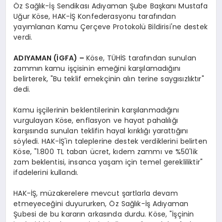
Öz Sağlık-İş Sendikası Adıyaman Şube Başkanı Mustafa
Uğur Köse, HAK-İŞ Konfederasyonu tarafından
yayımlanan Kamu Çerçeve Protokolü Bildirisi'ne destek
verdi.
ADIYAMAN (İGFA) –
Köse, TÜHİS tarafından sunulan
zammın kamu işçisinin emeğini karşılamadığını
belirterek, "Bu teklif emekçinin alın terine saygısızlıktır"
dedi.
Kamu işçilerinin beklentilerinin karşılanmadığını
vurgulayan Köse, enflasyon ve hayat pahalılığı
karşısında sunulan teklifin hayal kırıklığı yarattığını
söyledi. HAK-İŞ'in taleplerine destek verdiklerini belirten
Köse, "1.800 TL taban ücret, kıdem zammı ve %50'lik
zam beklentisi, insanca yaşam için temel gerekliliktir"
ifadelerini kullandı.
HAK-İŞ, müzakerelere mevcut şartlarla devam
etmeyeceğini duyururken, Öz Sağlık-İş Adıyaman
Şubesi de bu kararın arkasında durdu. Köse, "İşçinin