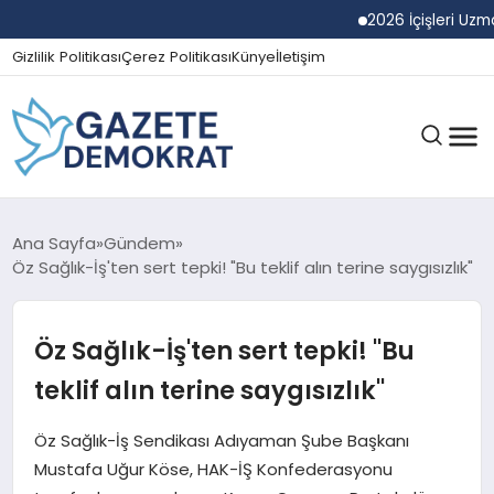
2026 İçişleri Uzman Ya
Gizlilik Politikası
Çerez Politikası
Künye
İletişim
GÜNDEM
Ana Sayfa
Gündem
Öz Sağlık-İş'ten sert tepki! "Bu teklif alın terine saygısızlık"
EKONOMI
Öz Sağlık-İş'ten sert tepki! "Bu
teklif alın terine saygısızlık"
SPOR
Öz Sağlık-İş Sendikası Adıyaman Şube Başkanı
Mustafa Uğur Köse, HAK-İŞ Konfederasyonu
MAGAZIN