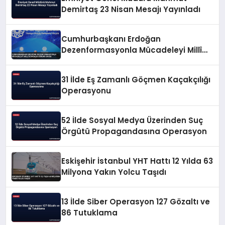
Demirtaş 23 Nisan Mesajı Yayınladı
Cumhurbaşkanı Erdoğan
Dezenformasyonla Mücadeleyi Millî
Güvenlik Sorunu Saydı
31 İlde Eş Zamanlı Göçmen Kaçakçılığı
Operasyonu
52 İlde Sosyal Medya Üzerinden Suç
Örgütü Propagandasına Operasyon
Eskişehir İstanbul YHT Hattı 12 Yılda 63
Milyona Yakın Yolcu Taşıdı
13 İlde Siber Operasyon 127 Gözaltı ve
86 Tutuklama