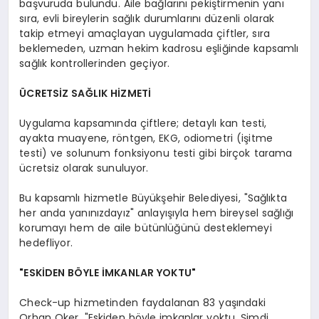
başvuruda bulundu. Aile bağlarını pekiştirmenin yanı
sıra, evli bireylerin sağlık durumlarını düzenli olarak
takip etmeyi amaçlayan uygulamada çiftler, sıra
beklemeden, uzman hekim kadrosu eşliğinde kapsamlı
sağlık kontrollerinden geçiyor.
ÜCRETSİZ SAĞLIK HİZMETİ
Uygulama kapsamında çiftlere; detaylı kan testi,
ayakta muayene, röntgen, EKG, odiometri (işitme
testi) ve solunum fonksiyonu testi gibi birçok tarama
ücretsiz olarak sunuluyor.
Bu kapsamlı hizmetle Büyükşehir Belediyesi, "Sağlıkta
her anda yanınızdayız" anlayışıyla hem bireysel sağlığı
korumayı hem de aile bütünlüğünü desteklemeyi
hedefliyor.
"ESKİDEN BÖYLE İMKANLAR YOKTU"
Check-up hizmetinden faydalanan 83 yaşındaki
Orhan Oker, "Eskiden böyle imkanlar yoktu. Şimdi