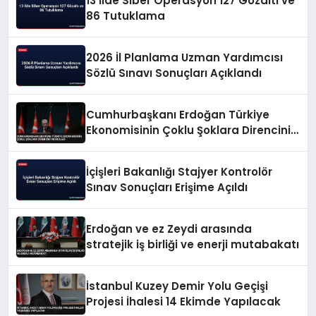
13 İlde Siber Operasyon 127 Gözaltı ve
86 Tutuklama
2026 İl Planlama Uzman Yardımcısı
Sözlü Sınavı Sonuçları Açıklandı
Cumhurbaşkanı Erdoğan Türkiye
Ekonomisinin Çoklu Şoklara Direncini
Vurguladı
İçişleri Bakanlığı Stajyer Kontrolör
Sınav Sonuçları Erişime Açıldı
Erdoğan ve ez Zeydi arasında
stratejik iş birliği ve enerji mutabakatı
İstanbul Kuzey Demir Yolu Geçişi
Projesi İhalesi 14 Ekimde Yapılacak