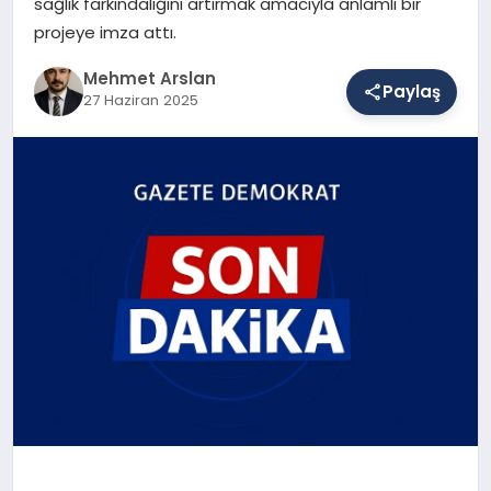
sağlık farkındalığını artırmak amacıyla anlamlı bir
projeye imza attı.
SAĞLIK
Mehmet Arslan
Paylaş
27 Haziran 2025
EĞITIM
DÜNYA
YAŞAM