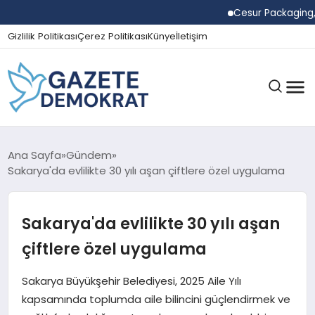
Cesur Packaging, Mıs
Gizlilik Politikası
Çerez Politikası
Künye
İletişim
GÜNDEM
Ana Sayfa
Gündem
Sakarya'da evlilikte 30 yılı aşan çiftlere özel uygulama
EKONOMI
Sakarya'da evlilikte 30 yılı aşan
çiftlere özel uygulama
SPOR
Sakarya Büyükşehir Belediyesi, 2025 Aile Yılı
kapsamında toplumda aile bilincini güçlendirmek ve
MAGAZIN