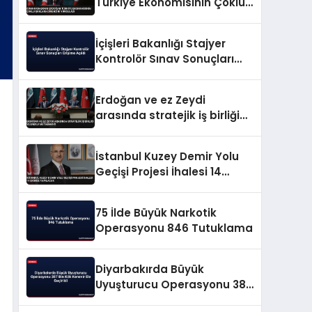
Türkiye Ekonomisinin Çoklu
Şoklara Direncini Vurguladı
İçişleri Bakanlığı Stajyer
Kontrolör Sınav Sonuçları
Erişime Açıldı
Erdoğan ve ez Zeydi
arasında stratejik iş birliği
ve enerji mutabakatı
İstanbul Kuzey Demir Yolu
Geçişi Projesi İhalesi 14
Ekimde Yapılacak
75 İlde Büyük Narkotik
Operasyonu 846 Tutuklama
Diyarbakırda Büyük
Uyuşturucu Operasyonu 387
Bin Kök Kenevir Ele Geçirildi