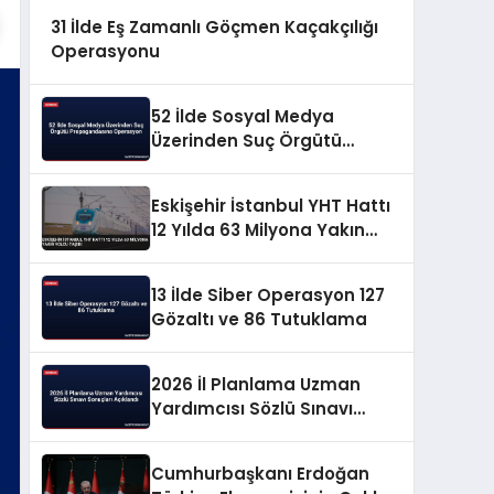
31 İlde Eş Zamanlı Göçmen Kaçakçılığı
Operasyonu
52 İlde Sosyal Medya
Üzerinden Suç Örgütü
Propagandasına
Operasyon
Eskişehir İstanbul YHT Hattı
12 Yılda 63 Milyona Yakın
Yolcu Taşıdı
13 İlde Siber Operasyon 127
Gözaltı ve 86 Tutuklama
2026 İl Planlama Uzman
Yardımcısı Sözlü Sınavı
Sonuçları Açıklandı
Cumhurbaşkanı Erdoğan