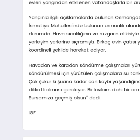
evleri yangından etkilenen vatandaşlarla bir ar
Yangınla ilgili açıklamalarda bulunan Osmangazi
İsmetiye Mahallesi'nde bulunan ormanlık alanda
durumda. Hava sıcaklığının ve rüzgarın etkisiyle
yerleşim yerlerine sıçramıştı. Birkaç evin çatıs
koordineli şekilde hareket ediyor.
Havadan ve karadan söndürme çalışmaları yürü
söndürülmesi için yürütülen çalışmalara su tanker
Çok şükür ki şuana kadar can kaybı yaşandığına d
dikkatli olması gerekiyor. Bir kıvılcım dahi bir o
Bursamıza geçmiş olsun" dedi.
IGF