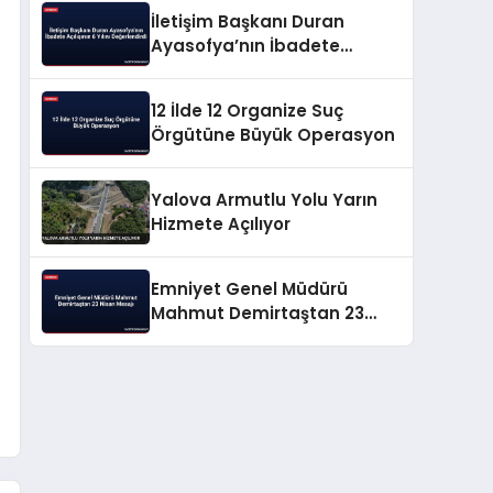
İletişim Başkanı Duran
Ayasofya’nın İbadete
Açılışının 6 Yılını
Değerlendirdi
12 İlde 12 Organize Suç
Örgütüne Büyük Operasyon
Yalova Armutlu Yolu Yarın
Hizmete Açılıyor
Emniyet Genel Müdürü
Mahmut Demirtaştan 23
Nisan Mesajı