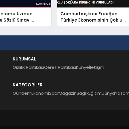
Planlama Uzman
Cumhurbaşkanı Erdoğan
ı Sözlü Sınavı
Türkiye Ekonomisinin Çoklu
 Açıklandı
Şoklara Direncini Vurguladı
KURUMSAL
Gizlilik Politikası
Çerez Politikası
Künye
İletişim
KATEGORİLER
Gündem
Ekonomi
Spor
Magazin
Sağlık
Eğitim
Dünya
Yaşa