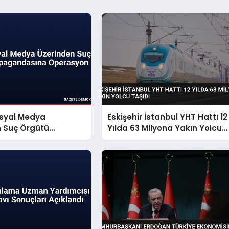
osyal Medya
Eskişehir İstanbul YHT Hattı 12
n Suç Örgütü
Yılda 63 Milyona Yakın Yolcu
dasına Operasyon
Taşıdı