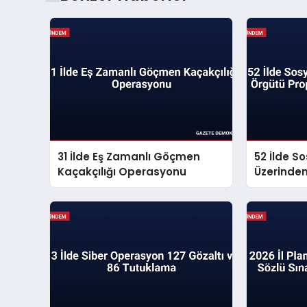
31 İlde Eş Zamanlı Göçmen
52 İlde S
Kaçakçılığı Operasyonu
Üzerinde
Propagan