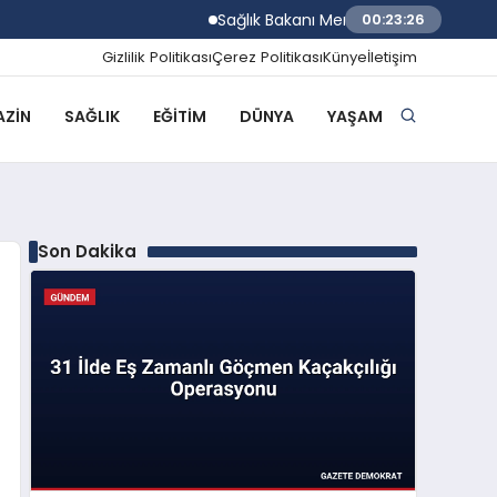
Sağlık Bakanı Memişoğlu Rize Şehir Hasta
00:23:27
Gizlilik Politikası
Çerez Politikası
Künye
İletişim
ZIN
SAĞLIK
EĞITIM
DÜNYA
YAŞAM
Son Dakika