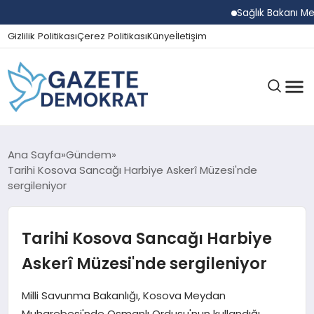
Sağlık Bakanı Memiş
Gizlilik Politikası
Çerez Politikası
Künye
İletişim
GÜNDEM
Ana Sayfa
Gündem
Tarihi Kosova Sancağı Harbiye Askerî Müzesi'nde
sergileniyor
EKONOMI
Tarihi Kosova Sancağı Harbiye
SPOR
Askerî Müzesi'nde sergileniyor
Milli Savunma Bakanlığı, Kosova Meydan
MAGAZIN
Muharebesi'nde Osmanlı Ordusu'nun kullandığı