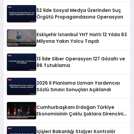
52 İlde Sosyal Medya Üzerinden Suç
Örgütü Propagandasına Operasyon
Eskişehir İstanbul YHT Hattı 12 Yılda 63
Milyona Yakın Yolcu Taşıdı
13 İlde Siber Operasyon 127 Gözaltı ve
86 Tutuklama
2026 İl Planlama Uzman Yardımcısı
Sözlü Sınavı Sonuçları Açıklandı
Cumhurbaşkanı Erdoğan Türkiye
Ekonomisinin Çoklu Şoklara Direncini
Vurguladı
İçişleri Bakanlığı Stajyer Kontrolör