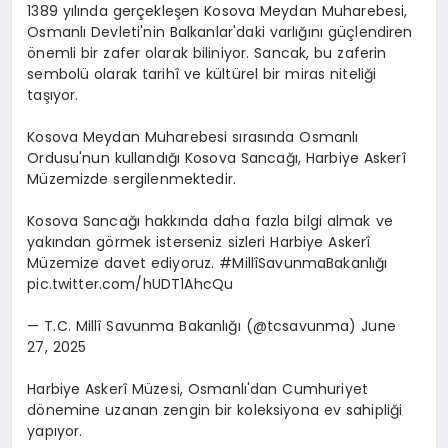
1389 yılında gerçekleşen Kosova Meydan Muharebesi,
Osmanlı Devleti'nin Balkanlar'daki varlığını güçlendiren
önemli bir zafer olarak biliniyor. Sancak, bu zaferin
sembolü olarak tarihî ve kültürel bir miras niteliği
taşıyor.
Kosova Meydan Muharebesi sırasında Osmanlı
Ordusu'nun kullandığı Kosova Sancağı, Harbiye Askerî
Müzemizde sergilenmektedir.
Kosova Sancağı hakkında daha fazla bilgi almak ve
yakından görmek isterseniz sizleri Harbiye Askerî
Müzemize davet ediyoruz. #MillîSavunmaBakanlığı
pic.twitter.com/hUDT1AhcQu
— T.C. Millî Savunma Bakanlığı (@tcsavunma) June
27, 2025
Harbiye Askerî Müzesi, Osmanlı'dan Cumhuriyet
dönemine uzanan zengin bir koleksiyona ev sahipliği
yapıyor.