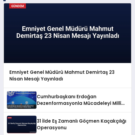
Emniyet Genel Müdürü Mahmut Demirtaş 23
Nisan Mesajı Yayınladı
Cumhurbaşkanı Erdoğan
Dezenformasyonla Mücadeleyi Millî
Güvenlik Sorunu Saydı
31 İlde Eş Zamanlı Göçmen Kaçakçılığı
Operasyonu