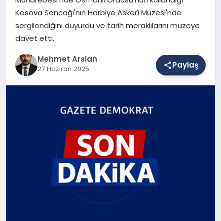
Kosova Sancağı'nın Harbiye Askerî Müzesi'nde
sergilendiğini duyurdu ve tarih meraklılarını müzeye
SAĞLIK
davet etti.
Mehmet Arslan
Paylaş
EĞITIM
27 Haziran 2025
DÜNYA
YAŞAM