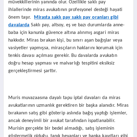
müvekkillerinin yanında olur. Özellikle saklı pay
ihlallerinde miras avukatının profesyonel desteği hayati
önem taşır.
Mirasta saklı pay saklı pay oranları gibi
davalarda
Saklı pay, altsoy, eş ve bazı durumlarda anne-
baba için kanunla güvence altına alınmış asgari miras
hakkıdır. Miras bırakan kişi, bu sınırı aşan bağışlar veya
vasiyetler yapmışsa, mirasçıların haklarını korumak için
tenkis davası açılması gerekir. Bu davalarda avukatın
doğru hesap yapması ve malvarlığı tespitini eksiksiz
gerçekleştirmesi şarttır.
Muris muvazaasına dayalı tapu iptal davaları da miras
avukatlarının uzmanlık gerektiren bir başka alanıdır. Miras
bırakanın satış gibi gösterip aslında bağış yaptığı işlemler,
ancak deneyimli bir avukat tarafından ispatlanabilir.
Murisin gerçekte bir bedel almadığı, satış işleminin
göstermelik olduğu, tanık beyanları ve banka kayıtları gibi