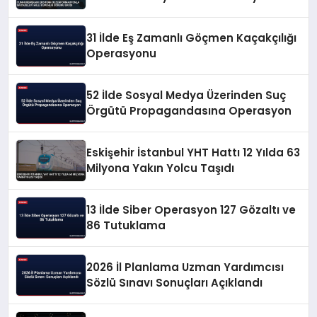
Güvenlik Sorunu Saydı
31 İlde Eş Zamanlı Göçmen Kaçakçılığı
Operasyonu
52 İlde Sosyal Medya Üzerinden Suç
Örgütü Propagandasına Operasyon
Eskişehir İstanbul YHT Hattı 12 Yılda 63
Milyona Yakın Yolcu Taşıdı
13 İlde Siber Operasyon 127 Gözaltı ve
86 Tutuklama
2026 İl Planlama Uzman Yardımcısı
Sözlü Sınavı Sonuçları Açıklandı