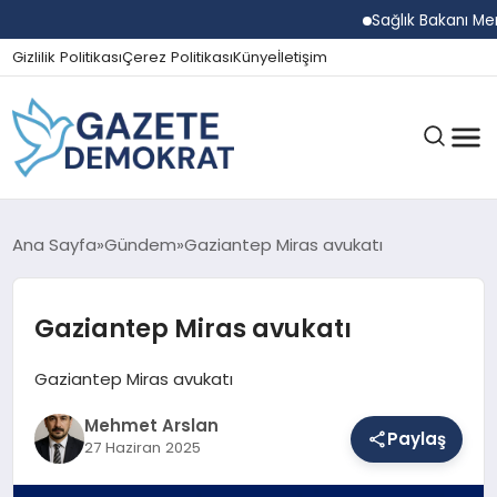
Sağlık Bakanı Memişoğl
Gizlilik Politikası
Çerez Politikası
Künye
İletişim
GÜNDEM
Ana Sayfa
Gündem
Gaziantep Miras avukatı
Gaziantep Miras avukatı
EKONOMI
Gaziantep Miras avukatı
SPOR
Mehmet Arslan
Paylaş
27 Haziran 2025
MAGAZIN