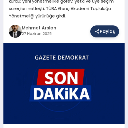
kurdu; yeni yönetmelikle görev, yetki ve üye seçim
süreçleri netleşti. TÜBA Genç Akademi Topluluğu
Yönetmeliği yürürlüğe girdi.
SAĞLIK
Mehmet Arslan
Paylaş
27 Haziran 2025
EĞITIM
DÜNYA
YAŞAM