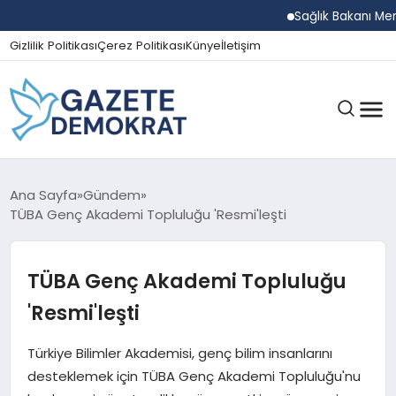
Sağlık Bakanı Memişoğl
Gizlilik Politikası
Çerez Politikası
Künye
İletişim
GÜNDEM
Ana Sayfa
Gündem
TÜBA Genç Akademi Topluluğu 'Resmi'leşti
EKONOMI
TÜBA Genç Akademi Topluluğu
'Resmi'leşti
SPOR
Türkiye Bilimler Akademisi, genç bilim insanlarını
desteklemek için TÜBA Genç Akademi Topluluğu'nu
MAGAZIN