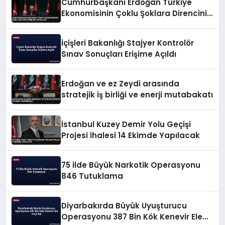
Cumhurbaşkanı Erdoğan Türkiye
Ekonomisinin Çoklu Şoklara Direncini
Vurguladı
İçişleri Bakanlığı Stajyer Kontrolör
Sınav Sonuçları Erişime Açıldı
Erdoğan ve ez Zeydi arasında
stratejik iş birliği ve enerji mutabakatı
İstanbul Kuzey Demir Yolu Geçişi
Projesi İhalesi 14 Ekimde Yapılacak
75 İlde Büyük Narkotik Operasyonu
846 Tutuklama
Diyarbakırda Büyük Uyuşturucu
Operasyonu 387 Bin Kök Kenevir Ele