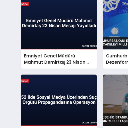
Emniyet Genel Müdürü
Cumhurba
Mahmut Demirtaş 23 Nisan
Dezenfor
Mesajı Yayınladı
Mücadeley
Sorunu S