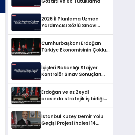
Gözaltı ve 86 Tutuklama
2026 İl Planlama Uzman
Yardımcısı Sözlü Sınavı
Sonuçları Açıklandı
Cumhurbaşkanı Erdoğan
Türkiye Ekonomisinin Çoklu
Şoklara Direncini Vurguladı
İçişleri Bakanlığı Stajyer
Kontrolör Sınav Sonuçları
Erişime Açıldı
Erdoğan ve ez Zeydi
arasında stratejik iş birliği
ve enerji mutabakatı
İstanbul Kuzey Demir Yolu
Geçişi Projesi İhalesi 14
Ekimde Yapılacak