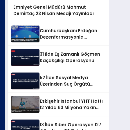
Emniyet Genel Müdürü Mahmut
Demirtaş 23 Nisan Mesajı Yayınladı
Cumhurbaşkanı Erdoğan
Dezenformasyonla
Mücadeleyi Millî Güvenlik
Sorunu Saydı
31 İlde Eş Zamanlı Göçmen
Kaçakçılığı Operasyonu
52 İlde Sosyal Medya
Üzerinden Suç Örgütü
Propagandasına
Operasyon
Eskişehir İstanbul YHT Hattı
12 Yılda 63 Milyona Yakın
Yolcu Taşıdı
13 İlde Siber Operasyon 127