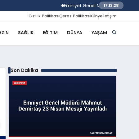
Emniyet Genel Müdürü Mahmut Demirtaş
17:13:29
Gizlilik Politikası
Çerez Politikası
Künye
İletişim
ZIN
SAĞLIK
EĞITIM
DÜNYA
YAŞAM
Son Dakika