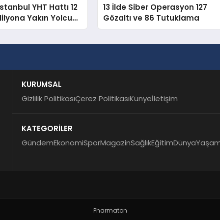
İstanbul YHT Hattı 12
13 İlde Siber Operasyon 127
Milyona Yakın Yolcu
Gözaltı ve 86 Tutuklama
KURUMSAL
Gizlilik Politikası
Çerez Politikası
Künye
İletişim
KATEGORİLER
Gündem
Ekonomi
Spor
Magazin
Sağlık
Eğitim
Dünya
Yaşa
Pharmaton