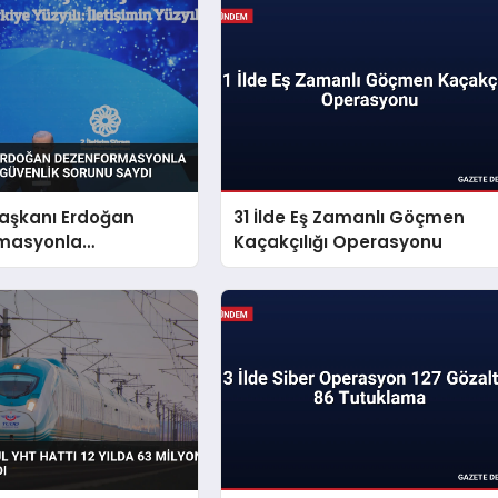
şkanı Erdoğan
31 İlde Eş Zamanlı Göçmen
masyonla
Kaçakçılığı Operasyonu
i Millî Güvenlik
aydı