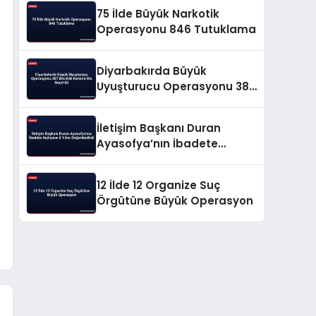
75 İlde Büyük Narkotik
Operasyonu 846 Tutuklama
Diyarbakırda Büyük
Uyuşturucu Operasyonu 387
Bin Kök Kenevir Ele Geçirildi
İletişim Başkanı Duran
Ayasofya’nın İbadete
Açılışının 6 Yılını
Değerlendirdi
12 İlde 12 Organize Suç
Örgütüne Büyük Operasyon