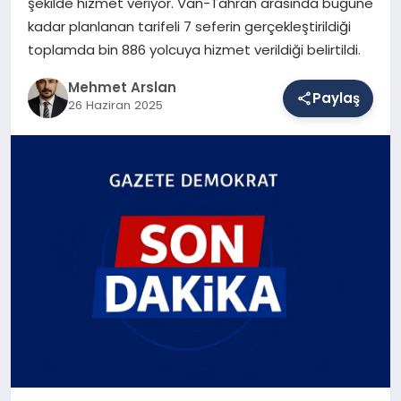
şekilde hizmet veriyor. Van-Tahran arasında bugüne
kadar planlanan tarifeli 7 seferin gerçekleştirildiği
toplamda bin 886 yolcuya hizmet verildiği belirtildi.
SAĞLIK
Mehmet Arslan
Paylaş
26 Haziran 2025
EĞITIM
DÜNYA
YAŞAM