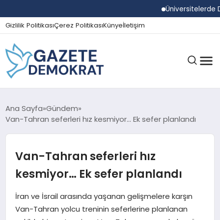
Üniversitelerde Dum
Gizlilik Politikası
Çerez Politikası
Künye
İletişim
GÜNDEM
Ana Sayfa
Gündem
Van-Tahran seferleri hız kesmiyor… Ek sefer planlandı
EKONOMI
Van-Tahran seferleri hız
kesmiyor… Ek sefer planlandı
SPOR
İran ve İsrail arasında yaşanan gelişmelere karşın
Van-Tahran yolcu treninin seferlerine planlanan
MAGAZIN