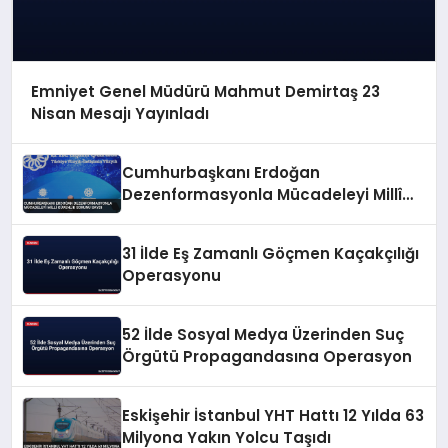
Emniyet Genel Müdürü Mahmut Demirtaş 23
Nisan Mesajı Yayınladı
Cumhurbaşkanı Erdoğan
Dezenformasyonla Mücadeleyi Millî
Güvenlik Sorunu Saydı
31 İlde Eş Zamanlı Göçmen Kaçakçılığı
Operasyonu
52 İlde Sosyal Medya Üzerinden Suç
Örgütü Propagandasına Operasyon
Eskişehir İstanbul YHT Hattı 12 Yılda 63
Milyona Yakın Yolcu Taşıdı