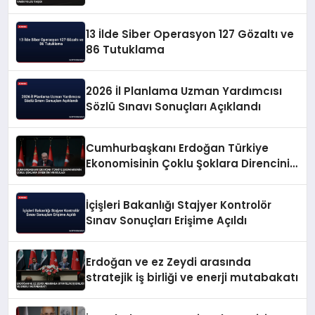
13 İlde Siber Operasyon 127 Gözaltı ve
86 Tutuklama
2026 İl Planlama Uzman Yardımcısı
Sözlü Sınavı Sonuçları Açıklandı
Cumhurbaşkanı Erdoğan Türkiye
Ekonomisinin Çoklu Şoklara Direncini
Vurguladı
İçişleri Bakanlığı Stajyer Kontrolör
Sınav Sonuçları Erişime Açıldı
Erdoğan ve ez Zeydi arasında
stratejik iş birliği ve enerji mutabakatı