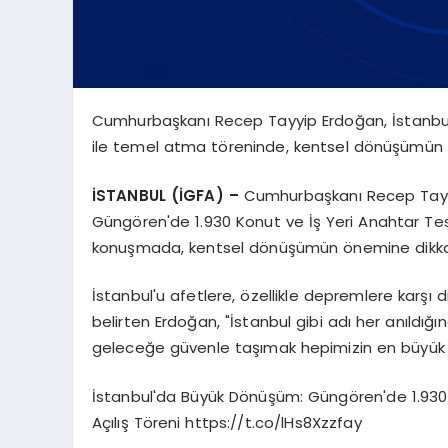
Cumhurbaşkanı Recep Tayyip Erdoğan, İstanbul 
ile temel atma töreninde, kentsel dönüşümün bir
İSTANBUL (İGFA) –
Cumhurbaşkanı Recep Tayy
Güngören'de 1.930 Konut ve İş Yeri Anahtar Tes
konuşmada, kentsel dönüşümün önemine dikkat
İstanbul'u afetlere, özellikle depremlere karşı 
belirten Erdoğan, "İstanbul gibi adı her anıldığı
geleceğe güvenle taşımak hepimizin en büyük g
İstanbul'da Büyük Dönüşüm: Güngören'de 1.930 
Açılış Töreni https://t.co/lHs8Xzzfay