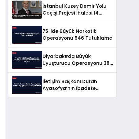
İstanbul Kuzey Demir Yolu
Geçişi Projesi İhalesi 14
Ekimde Yapılacak
75 İlde Büyük Narkotik
Operasyonu 846 Tutuklama
Diyarbakırda Büyük
Uyuşturucu Operasyonu 387
Bin Kök Kenevir Ele Geçirildi
İletişim Başkanı Duran
Ayasofya’nın İbadete
Açılışının 6 Yılını
Değerlendirdi