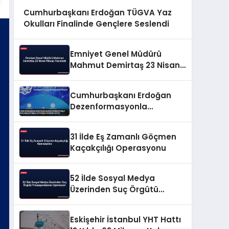
Cumhurbaşkanı Erdoğan TÜGVA Yaz
Okulları Finalinde Gençlere Seslendi
Emniyet Genel Müdürü
Mahmut Demirtaş 23 Nisan
Mesajı Yayınladı
Cumhurbaşkanı Erdoğan
Dezenformasyonla
Mücadeleyi Millî Güvenlik
Sorunu Saydı
31 İlde Eş Zamanlı Göçmen
Kaçakçılığı Operasyonu
52 İlde Sosyal Medya
Üzerinden Suç Örgütü
Propagandasına
Operasyon
Eskişehir İstanbul YHT Hattı