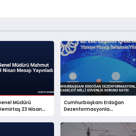
Genel Müdürü
Cumhurbaşkanı Erdoğan
emirtaş 23 Nisan
Dezenformasyonla
yınladı
Mücadeleyi Millî Güvenlik
Sorunu Saydı