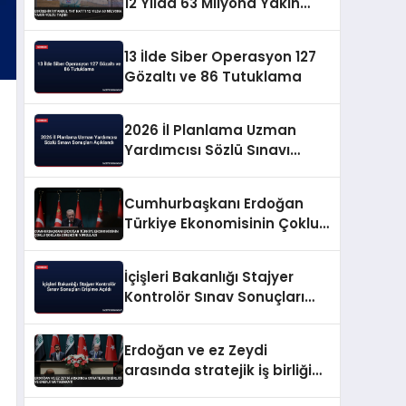
12 Yılda 63 Milyona Yakın
Yolcu Taşıdı
13 İlde Siber Operasyon 127
Gözaltı ve 86 Tutuklama
2026 İl Planlama Uzman
Yardımcısı Sözlü Sınavı
Sonuçları Açıklandı
Cumhurbaşkanı Erdoğan
Türkiye Ekonomisinin Çoklu
Şoklara Direncini Vurguladı
İçişleri Bakanlığı Stajyer
Kontrolör Sınav Sonuçları
Erişime Açıldı
Erdoğan ve ez Zeydi
arasında stratejik iş birliği
ve enerji mutabakatı