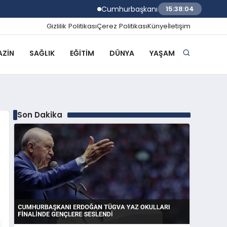
Cumhurbaşkanı Erdoğan TÜGVA Yaz Okullar
15:38:05
Gizlilik Politikası
Çerez Politikası
Künye
İletişim
ZIN
SAĞLIK
EĞITIM
DÜNYA
YAŞAM
Son Dakika