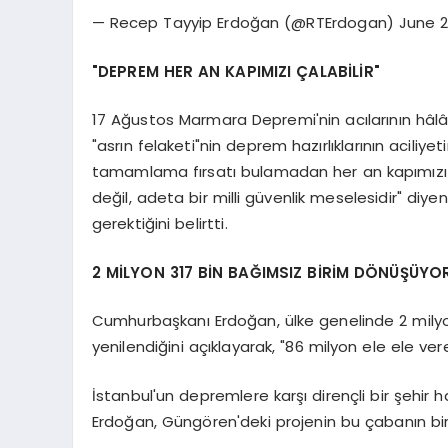
— Recep Tayyip Erdoğan (@RTErdogan) June 2
"DEPREM HER AN KAPIMIZI ÇALABİLİR"
17 Ağustos Marmara Depremi'nin acılarının hâlâ 
"asrın felaketi"nin deprem hazırlıklarının aciliyet
tamamlama fırsatı bulamadan her an kapımızı ça
değil, adeta bir milli güvenlik meselesidir" di
gerektiğini belirtti.
2 MİLYON 317 BİN BAĞIMSIZ BİRİM DÖNÜŞÜYO
Cumhurbaşkanı Erdoğan, ülke genelinde 2 mily
yenilendiğini açıklayarak, "86 milyon ele ele ve
İstanbul'un depremlere karşı dirençli bir şehir hal
Erdoğan, Güngören'deki projenin bu çabanın bir