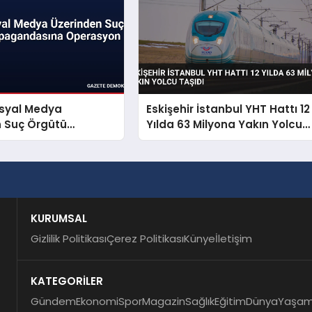
osyal Medya
Eskişehir İstanbul YHT Hattı 12
n Suç Örgütü
Yılda 63 Milyona Yakın Yolcu
dasına Operasyon
Taşıdı
KURUMSAL
Gizlilik Politikası
Çerez Politikası
Künye
İletişim
KATEGORİLER
Gündem
Ekonomi
Spor
Magazin
Sağlık
Eğitim
Dünya
Yaşa