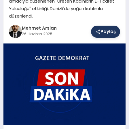
amacıyla düzenlenen "Üreten Kadınların E-Ticaret
Yolculuğu" etkinliği, Denizli'de yoğun katılımla
düzenlendi.
SAĞLIK
Mehmet Arslan
Paylaş
26 Haziran 2025
EĞITIM
DÜNYA
YAŞAM