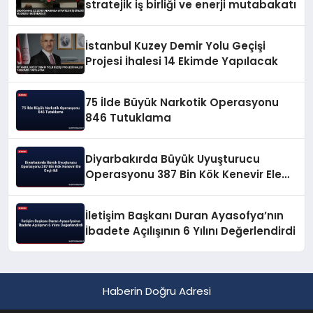
stratejik iş birliği ve enerji mutabakatı
İstanbul Kuzey Demir Yolu Geçişi
Projesi İhalesi 14 Ekimde Yapılacak
75 İlde Büyük Narkotik Operasyonu
846 Tutuklama
Diyarbakırda Büyük Uyuşturucu
Operasyonu 387 Bin Kök Kenevir Ele
Geçirildi
İletişim Başkanı Duran Ayasofya’nın
İbadete Açılışının 6 Yılını Değerlendirdi
Haberin Doğru Adresi