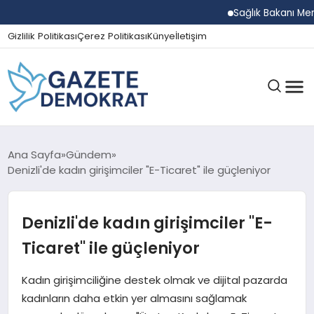
Sağlık Bakanı Memişoğl
Gizlilik Politikası
Çerez Politikası
Künye
İletişim
GÜNDEM
Ana Sayfa
Gündem
Denizli'de kadın girişimciler "E-Ticaret" ile güçleniyor
EKONOMI
Denizli'de kadın girişimciler "E-
Ticaret" ile güçleniyor
SPOR
Kadın girişimciliğine destek olmak ve dijital pazarda
kadınların daha etkin yer almasını sağlamak
MAGAZIN