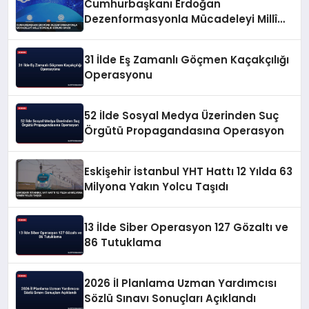
Cumhurbaşkanı Erdoğan
Dezenformasyonla Mücadeleyi Millî
Güvenlik Sorunu Saydı
31 İlde Eş Zamanlı Göçmen Kaçakçılığı
Operasyonu
52 İlde Sosyal Medya Üzerinden Suç
Örgütü Propagandasına Operasyon
Eskişehir İstanbul YHT Hattı 12 Yılda 63
Milyona Yakın Yolcu Taşıdı
13 İlde Siber Operasyon 127 Gözaltı ve
86 Tutuklama
2026 İl Planlama Uzman Yardımcısı
Sözlü Sınavı Sonuçları Açıklandı