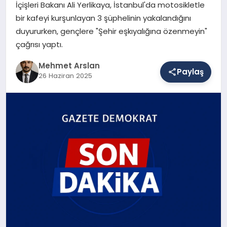
İçişleri Bakanı Ali Yerlikaya, İstanbul'da motosikletle
bir kafeyi kurşunlayan 3 şüphelinin yakalandığını
duyururken, gençlere "Şehir eşkıyalığına özenmeyin"
SAĞLIK
çağrısı yaptı.
Mehmet Arslan
EĞITIM
Paylaş
26 Haziran 2025
DÜNYA
YAŞAM