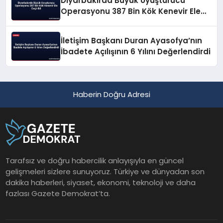
Diyarbakırda Büyük Uyuşturucu
Operasyonu 387 Bin Kök Kenevir Ele
Geçirildi
İletişim Başkanı Duran Ayasofya’nın
İbadete Açılışının 6 Yılını Değerlendirdi
Haberin Doğru Adresi
Tarafsız ve doğru habercilik anlayışıyla en güncel
gelişmeleri sizlere sunuyoruz. Türkiye ve dünyadan son
dakika haberleri, siyaset, ekonomi, teknoloji ve daha
fazlası Gazete Demokrat’ta.