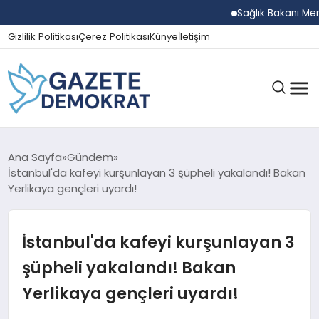
Sağlık Bakanı Memişoğl
Gizlilik Politikası
Çerez Politikası
Künye
İletişim
GÜNDEM
Ana Sayfa
Gündem
İstanbul'da kafeyi kurşunlayan 3 şüpheli yakalandı! Bakan
Yerlikaya gençleri uyardı!
EKONOMI
İstanbul'da kafeyi kurşunlayan 3
SPOR
şüpheli yakalandı! Bakan
Yerlikaya gençleri uyardı!
MAGAZIN