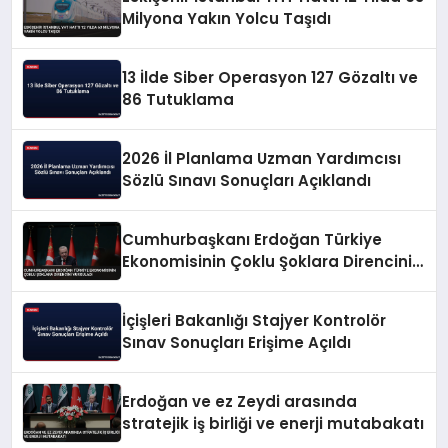
Milyona Yakın Yolcu Taşıdı
13 İlde Siber Operasyon 127 Gözaltı ve
86 Tutuklama
2026 İl Planlama Uzman Yardımcısı
Sözlü Sınavı Sonuçları Açıklandı
Cumhurbaşkanı Erdoğan Türkiye
Ekonomisinin Çoklu Şoklara Direncini
Vurguladı
İçişleri Bakanlığı Stajyer Kontrolör
Sınav Sonuçları Erişime Açıldı
Erdoğan ve ez Zeydi arasında
stratejik iş birliği ve enerji mutabakatı