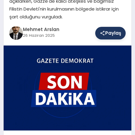
açıklarken, Gazze'de kalıcı ateşkes ve bağımsız
Filistin Devleti'nin kurulmasının bölgede istikrar için
şart olduğunu vurguladı.
SAĞLIK
Mehmet Arslan
Paylaş
26 Haziran 2025
EĞITIM
DÜNYA
YAŞAM