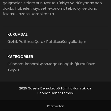
gelişmeleri sizlere sunuyoruz. Türkiye ve dünyadan son
dakika haberleri, siyaset, ekonomi, teknoloji ve daha
fazlası Gazete Demokrat’ta.
KURUMSAL
Gizlilik Politikası
Çerez Politikası
Künye
İletişim
KATEGORİLER
Gündem
Ekonomi
Spor
Magazin
Sağlık
Eğitim
Dünya
Yaşam
2025 Gazete Demokrat © Tüm hakları saklıdır.
Seobaz Haber Teması
Pharmaton