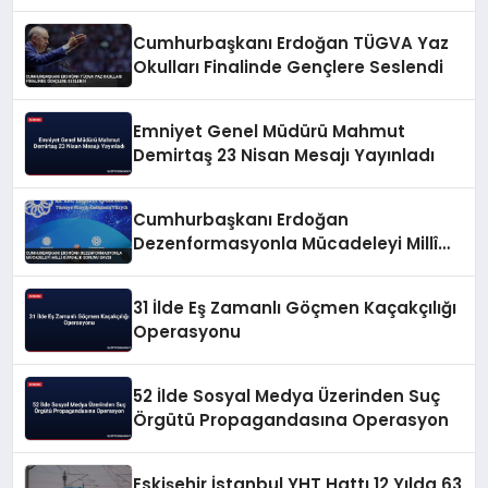
Cumhurbaşkanı Erdoğan TÜGVA Yaz
Okulları Finalinde Gençlere Seslendi
Emniyet Genel Müdürü Mahmut
Demirtaş 23 Nisan Mesajı Yayınladı
Cumhurbaşkanı Erdoğan
Dezenformasyonla Mücadeleyi Millî
Güvenlik Sorunu Saydı
31 İlde Eş Zamanlı Göçmen Kaçakçılığı
Operasyonu
52 İlde Sosyal Medya Üzerinden Suç
Örgütü Propagandasına Operasyon
Eskişehir İstanbul YHT Hattı 12 Yılda 63