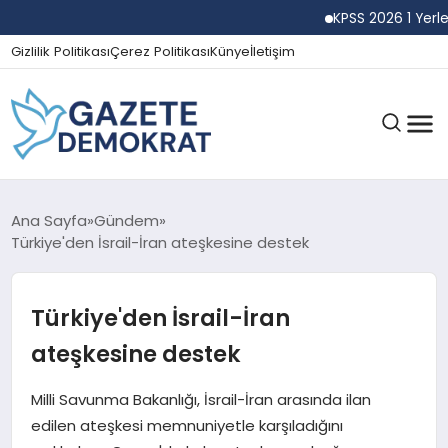
KPSS 2026 1 Yerleşti
Gizlilik Politikası
Çerez Politikası
Künye
İletişim
GÜNDEM
Ana Sayfa
Gündem
Türkiye'den İsrail-İran ateşkesine destek
EKONOMI
Türkiye'den İsrail-İran
ateşkesine destek
SPOR
Milli Savunma Bakanlığı, İsrail-İran arasında ilan
edilen ateşkesi memnuniyetle karşıladığını
MAGAZIN