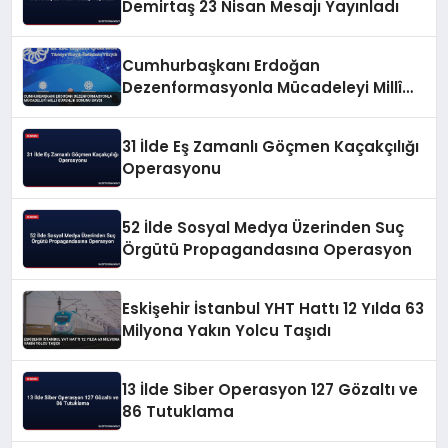
Demirtaş 23 Nisan Mesajı Yayınladı
Cumhurbaşkanı Erdoğan
Dezenformasyonla Mücadeleyi Millî
Güvenlik Sorunu Saydı
31 İlde Eş Zamanlı Göçmen Kaçakçılığı
Operasyonu
52 İlde Sosyal Medya Üzerinden Suç
Örgütü Propagandasına Operasyon
Eskişehir İstanbul YHT Hattı 12 Yılda 63
Milyona Yakın Yolcu Taşıdı
13 İlde Siber Operasyon 127 Gözaltı ve
86 Tutuklama