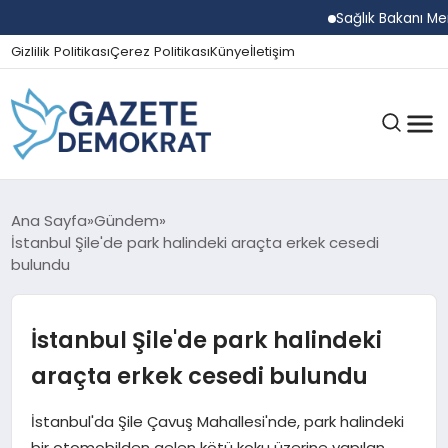
Sağlık Bakanı Memişoğ
Gizlilik Politikası
Çerez Politikası
Künye
İletişim
GÜNDEM
Ana Sayfa
Gündem
İstanbul Şile'de park halindeki araçta erkek cesedi
bulundu
EKONOMI
İstanbul Şile'de park halindeki
SPOR
araçta erkek cesedi bulundu
İstanbul'da Şile Çavuş Mahallesi'nde, park halindeki
MAGAZIN
bir otomobilden gelen kötü koku üzerine yapılan