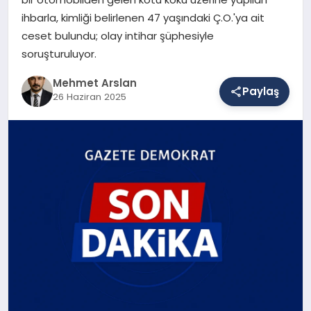
ihbarla, kimliği belirlenen 47 yaşındaki Ç.O.'ya ait
ceset bulundu; olay intihar şüphesiyle
SAĞLIK
soruşturuluyor.
Mehmet Arslan
Paylaş
EĞITIM
26 Haziran 2025
DÜNYA
YAŞAM