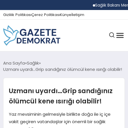
Sağlık Bakanı Memişo
Gizlilik Politikası
Çerez Politikası
Künye
İletişim
GÜNDEM
Ana Sayfa
Sağlık
Uzmanı uyardı…Grip sandığınız ölümcül kene ısırığı olabilir!
EKONOMI
Uzmanı uyardı…Grip sandığınız
ölümcül kene ısırığı olabilir!
SPOR
Yaz mevsiminin gelmesiyle birlikte doğa ile iç içe
vakit geçiren vatandaşlar için önemli bir sağlık
MAGAZIN