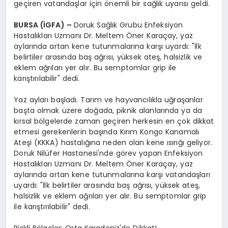
geçiren vatandaşlar için önemli bir sağlık uyarısı geldi.
BURSA (İGFA) –
Doruk Sağlık Grubu Enfeksiyon
Hastalıkları Uzmanı Dr. Meltem Öner Karaçay, yaz
aylarında artan kene tutunmalarına karşı uyardı: "İlk
belirtiler arasında baş ağrısı, yüksek ateş, halsizlik ve
eklem ağrıları yer alır. Bu semptomlar grip ile
karıştırılabilir" dedi.
Yaz ayları başladı. Tarım ve hayvancılıkla uğraşanlar
başta olmak üzere doğada, piknik alanlarında ya da
kırsal bölgelerde zaman geçiren herkesin en çok dikkat
etmesi gerekenlerin başında Kırım Kongo Kanamalı
Ateşi (KKKA) hastalığına neden olan kene ısırığı geliyor.
Doruk Nilüfer Hastanesi'nde görev yapan Enfeksiyon
Hastalıkları Uzmanı Dr. Meltem Öner Karaçay, yaz
aylarında artan kene tutunmalarına karşı vatandaşları
uyardı: "İlk belirtiler arasında baş ağrısı, yüksek ateş,
halsizlik ve eklem ağrıları yer alır. Bu semptomlar grip
ile karıştırılabilir" dedi.
Riskli Bölgeler: Orta Karadeniz'de Dikkat!