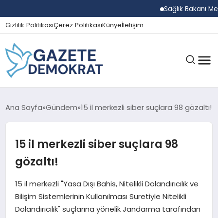
Sağlık Bakanı Memişoğ
Gizlilik Politikası
Çerez Politikası
Künye
İletişim
GÜNDEM
Ana Sayfa
Gündem
15 il merkezli siber suçlara 98 gözaltı!
15 il merkezli siber suçlara 98
EKONOMI
gözaltı!
SPOR
15 il merkezli "Yasa Dışı Bahis, Nitelikli Dolandırıcılık ve
Bilişim Sistemlerinin Kullanılması Suretiyle Nitelikli
Dolandırıcılık" suçlarına yönelik Jandarma tarafından
MAGAZIN