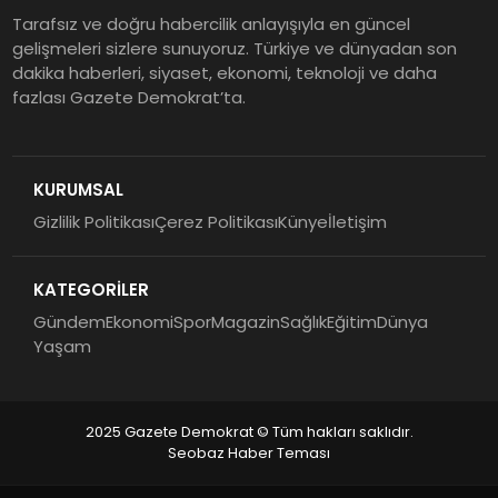
Tarafsız ve doğru habercilik anlayışıyla en güncel
gelişmeleri sizlere sunuyoruz. Türkiye ve dünyadan son
dakika haberleri, siyaset, ekonomi, teknoloji ve daha
fazlası Gazete Demokrat’ta.
KURUMSAL
Gizlilik Politikası
Çerez Politikası
Künye
İletişim
KATEGORİLER
Gündem
Ekonomi
Spor
Magazin
Sağlık
Eğitim
Dünya
Yaşam
2025 Gazete Demokrat © Tüm hakları saklıdır.
Seobaz Haber Teması