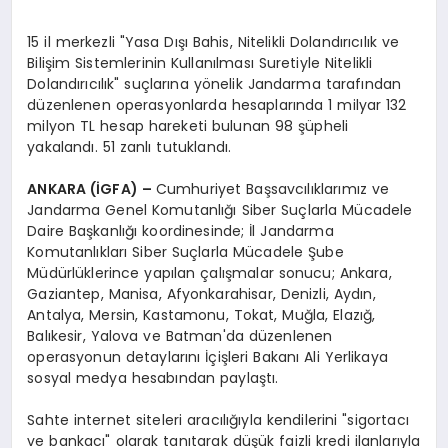
15 il merkezli "Yasa Dışı Bahis, Nitelikli Dolandırıcılık ve
Bilişim Sistemlerinin Kullanılması Suretiyle Nitelikli
Dolandırıcılık" suçlarına yönelik Jandarma tarafından
düzenlenen operasyonlarda hesaplarında 1 milyar 132
milyon TL hesap hareketi bulunan 98 şüpheli
yakalandı. 51 zanlı tutuklandı.
ANKARA (İGFA) –
Cumhuriyet Başsavcılıklarımız ve
Jandarma Genel Komutanlığı Siber Suçlarla Mücadele
Daire Başkanlığı koordinesinde; İl Jandarma
Komutanlıkları Siber Suçlarla Mücadele Şube
Müdürlüklerince yapılan çalışmalar sonucu; Ankara,
Gaziantep, Manisa, Afyonkarahisar, Denizli, Aydın,
Antalya, Mersin, Kastamonu, Tokat, Muğla, Elazığ,
Balıkesir, Yalova ve Batman'da düzenlenen
operasyonun detaylarını İçişleri Bakanı Ali Yerlikaya
sosyal medya hesabından paylaştı.
Sahte internet siteleri aracılığıyla kendilerini "sigortacı
ve bankacı" olarak tanıtarak düşük faizli kredi ilanlarıyla