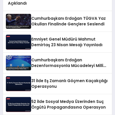
Açıklandı
Cumhurbaşkanı Erdoğan TÜGVA Yaz
Okulları Finalinde Gençlere Seslendi
Emniyet Genel Müdürü Mahmut
Demirtaş 23 Nisan Mesajı Yayınladı
Cumhurbaşkanı Erdoğan
Dezenformasyonla Mücadeleyi Millî
Güvenlik Sorunu Saydı
31 İlde Eş Zamanlı Göçmen Kaçakçılığı
Operasyonu
52 İlde Sosyal Medya Üzerinden Suç
Örgütü Propagandasına Operasyon