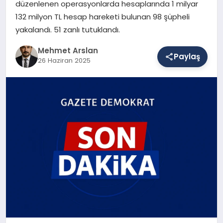
düzenlenen operasyonlarda hesaplarında 1 milyar
132 milyon TL hesap hareketi bulunan 98 şüpheli
yakalandı. 51 zanlı tutuklandı.
SAĞLIK
Mehmet Arslan
Paylaş
26 Haziran 2025
EĞITIM
DÜNYA
YAŞAM