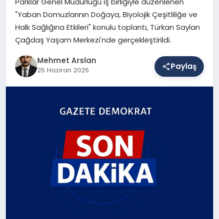
Parklar Genel Müdürlüğü iş birliğiyle düzenlenen
"Yaban Domuzlarının Doğaya, Biyolojik Çeşitliliğe ve
Halk Sağlığına Etkileri" konulu toplantı, Türkan Saylan
SAĞLIK
Çağdaş Yaşam Merkezi'nde gerçekleştirildi.
Mehmet Arslan
Paylaş
EĞITIM
25 Haziran 2025
DÜNYA
YAŞAM