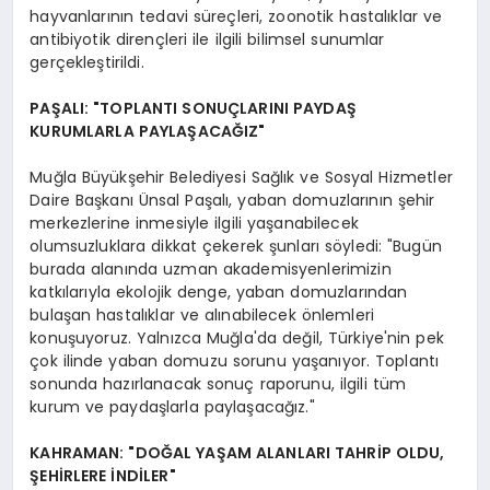
hayvanlarının tedavi süreçleri, zoonotik hastalıklar ve
antibiyotik dirençleri ile ilgili bilimsel sunumlar
gerçekleştirildi.
PAŞALI: "TOPLANTI SONUÇLARINI PAYDAŞ
KURUMLARLA PAYLAŞACAĞIZ"
Muğla Büyükşehir Belediyesi Sağlık ve Sosyal Hizmetler
Daire Başkanı Ünsal Paşalı, yaban domuzlarının şehir
merkezlerine inmesiyle ilgili yaşanabilecek
olumsuzluklara dikkat çekerek şunları söyledi: "Bugün
burada alanında uzman akademisyenlerimizin
katkılarıyla ekolojik denge, yaban domuzlarından
bulaşan hastalıklar ve alınabilecek önlemleri
konuşuyoruz. Yalnızca Muğla'da değil, Türkiye'nin pek
çok ilinde yaban domuzu sorunu yaşanıyor. Toplantı
sonunda hazırlanacak sonuç raporunu, ilgili tüm
kurum ve paydaşlarla paylaşacağız."
KAHRAMAN: "DOĞAL YAŞAM ALANLARI TAHRİP OLDU,
ŞEHİRLERE İNDİLER"