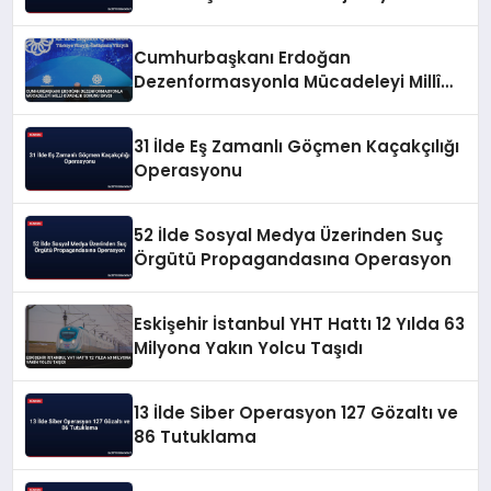
Cumhurbaşkanı Erdoğan
Dezenformasyonla Mücadeleyi Millî
Güvenlik Sorunu Saydı
31 İlde Eş Zamanlı Göçmen Kaçakçılığı
Operasyonu
52 İlde Sosyal Medya Üzerinden Suç
Örgütü Propagandasına Operasyon
Eskişehir İstanbul YHT Hattı 12 Yılda 63
Milyona Yakın Yolcu Taşıdı
13 İlde Siber Operasyon 127 Gözaltı ve
86 Tutuklama