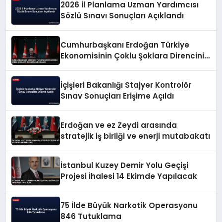
2026 İl Planlama Uzman Yardımcısı
Sözlü Sınavı Sonuçları Açıklandı
Cumhurbaşkanı Erdoğan Türkiye
Ekonomisinin Çoklu Şoklara Direncini
Vurguladı
İçişleri Bakanlığı Stajyer Kontrolör
Sınav Sonuçları Erişime Açıldı
Erdoğan ve ez Zeydi arasında
stratejik iş birliği ve enerji mutabakatı
İstanbul Kuzey Demir Yolu Geçişi
Projesi İhalesi 14 Ekimde Yapılacak
75 İlde Büyük Narkotik Operasyonu
846 Tutuklama