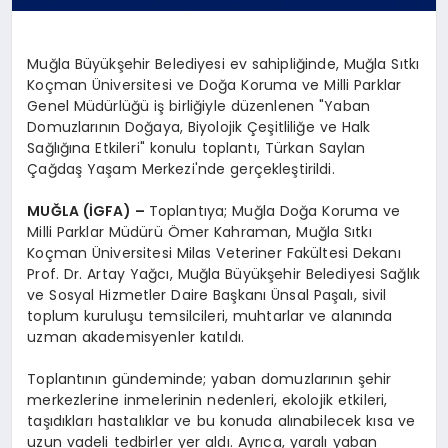
Muğla Büyükşehir Belediyesi ev sahipliğinde, Muğla Sıtkı
Koçman Üniversitesi ve Doğa Koruma ve Milli Parklar
Genel Müdürlüğü iş birliğiyle düzenlenen "Yaban
Domuzlarının Doğaya, Biyolojik Çeşitliliğe ve Halk
Sağlığına Etkileri" konulu toplantı, Türkan Saylan
Çağdaş Yaşam Merkezi'nde gerçekleştirildi.
MUĞLA (İGFA) –
Toplantıya; Muğla Doğa Koruma ve
Milli Parklar Müdürü Ömer Kahraman, Muğla Sıtkı
Koçman Üniversitesi Milas Veteriner Fakültesi Dekanı
Prof. Dr. Artay Yağcı, Muğla Büyükşehir Belediyesi Sağlık
ve Sosyal Hizmetler Daire Başkanı Ünsal Paşalı, sivil
toplum kuruluşu temsilcileri, muhtarlar ve alanında
uzman akademisyenler katıldı.
Toplantının gündeminde; yaban domuzlarının şehir
merkezlerine inmelerinin nedenleri, ekolojik etkileri,
taşıdıkları hastalıklar ve bu konuda alınabilecek kısa ve
uzun vadeli tedbirler yer aldı. Ayrıca, yaralı yaban