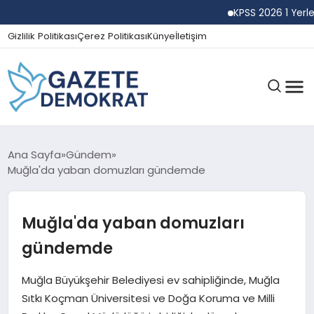
KPSS 2026 1 Yerleşti
Gizlilik Politikası
Çerez Politikası
Künye
İletişim
GÜNDEM
Ana Sayfa
Gündem
Muğla'da yaban domuzları gündemde
EKONOMI
Muğla'da yaban domuzları
gündemde
SPOR
Muğla Büyükşehir Belediyesi ev sahipliğinde, Muğla
Sıtkı Koçman Üniversitesi ve Doğa Koruma ve Milli
MAGAZIN